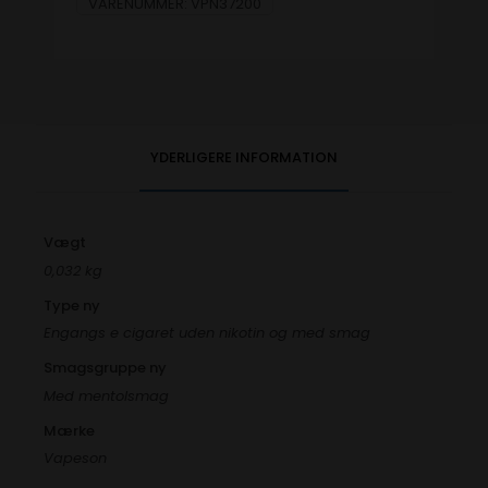
VARENUMMER:
VPN37200
YDERLIGERE INFORMATION
Vægt
0,032 kg
Type ny
Engangs e cigaret uden nikotin og med smag
Smagsgruppe ny
Med mentolsmag
Mærke
Vapeson