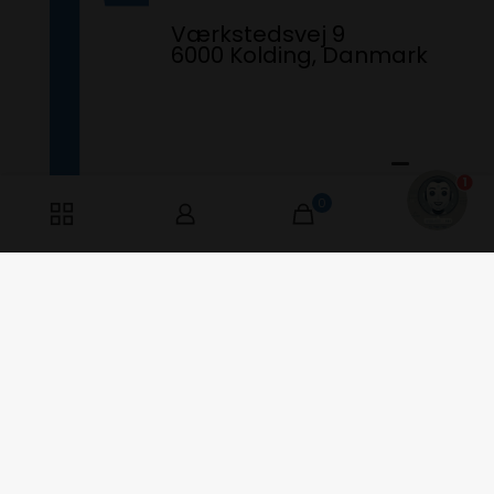
Værkstedsvej 9
6000 Kolding, Danmark
1
0
0
Har du spørgsmål? Ring til os fra kl.
10:15 - 13:15. Åben Mandag &
Torsdag
+45 6077 5062