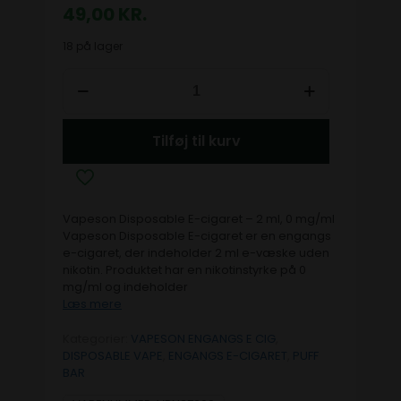
49,00
KR.
18 på lager
Tilføj til kurv
Vapeson Disposable E-cigaret – 2 ml, 0 mg/ml
Vapeson Disposable E-cigaret er en engangs
e-cigaret, der indeholder 2 ml e-væske uden
nikotin. Produktet har en nikotinstyrke på 0
mg/ml og indeholder
Læs mere
Kategorier:
VAPESON ENGANGS E CIG
,
DISPOSABLE VAPE
,
ENGANGS E-CIGARET
,
PUFF
BAR