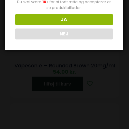
Du skal være
18
+ for at fortsætte og accepterer at
se produktbilleder.
JA
NEJ
Vapeson e – Rounded Brown 20mg/ml
54,00
kr.
tilføj til kurv