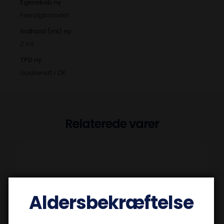
Egenskab ny
Færdigblandet
Indhold (ml) ny
2 ml.
TPD ny
Godkendt i DK
Relaterede varer
Aldersbekræftelse