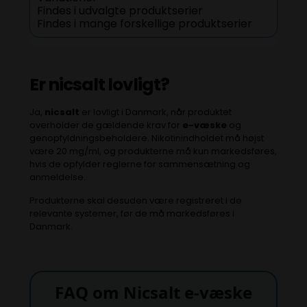
Findes i udvalgte produktserier
Findes i mange forskellige produktserier
Er
nicsalt
lovligt?
Ja,
nicsalt
er lovligt i Danmark, når produktet
overholder de gældende krav for
e-væske
og
genopfyldningsbeholdere. Nikotinindholdet må højst
være 20 mg/ml, og produkterne må kun markedsføres,
hvis de opfylder reglerne for sammensætning og
anmeldelse.
Produkterne skal desuden være registreret i de
relevante systemer, før de må markedsføres i
Danmark.
FAQ om Nicsalt e-væske