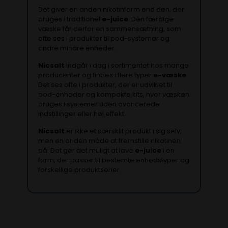
Det giver en anden nikotinform end den, der
bruges i traditionel
e-juice
. Den færdige
væske får derfor en sammensætning, som
ofte ses i produkter til pod-systemer og
andre mindre enheder.
Nicsalt
indgår i dag i sortimentet hos mange
producenter og findes i flere typer
e-væske
.
Det ses ofte i produkter, der er udviklet til
pod-enheder og kompakte kits, hvor væsken
bruges i systemer uden avancerede
indstillinger eller høj effekt.
Nicsalt
er ikke et særskilt produkt i sig selv,
men en anden måde at fremstille nikotinen
på. Det gør det muligt at lave
e-juice
i en
form, der passer til bestemte enhedstyper og
forskellige produktserier.