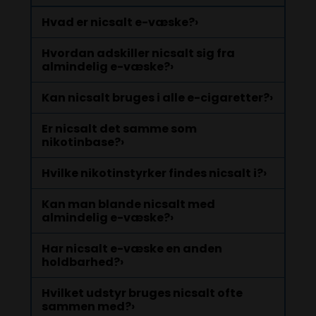
Hvad er nicsalt e-væske?
›
Hvordan adskiller nicsalt sig fra
almindelig e-væske?
›
Kan nicsalt bruges i alle e-cigaretter?
›
Er nicsalt det samme som
nikotinbase?
›
Hvilke nikotinstyrker findes nicsalt i?
›
Kan man blande nicsalt med
almindelig e-væske?
›
Har nicsalt e-væske en anden
holdbarhed?
›
Hvilket udstyr bruges nicsalt ofte
sammen med?
›