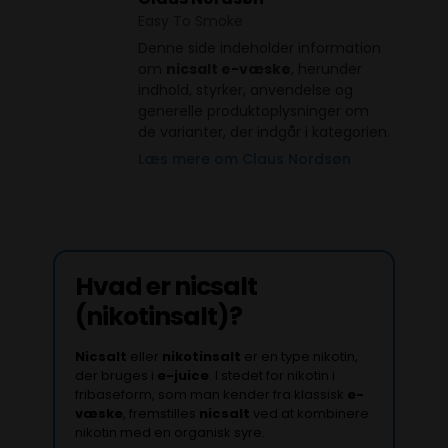
Easy To Smoke
Denne side indeholder information
om
nicsalt e-væske
, herunder
indhold, styrker, anvendelse og
generelle produktoplysninger om
de varianter, der indgår i kategorien.
Læs mere om Claus Nordsøn
Hvad er
nicsalt
(nikotinsalt)
?
Nicsalt
eller
nikotinsalt
er en type nikotin,
der bruges i
e-juice
. I stedet for nikotin i
fribaseform, som man kender fra klassisk
e-
væske
, fremstilles
nicsalt
ved at kombinere
nikotin med en organisk syre.