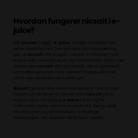
Hvordan fungerer
nicsalt
i
e-
juice
?
Når
nicsalt
indgår i
e-juice
, handler forskellen om
selve nikotinformen. Den kemiske sammensætning
gør, at
nicsalt
ofte bruges i væsker til enheder med
lavere watt, herunder pods og mindre tanke. Derfor ses
denne type
nicsalt
ofte i produkter, der er udviklet til
kompakte systemer, hvor væsken bruges uden høj
effekt eller avancerede indstillinger.
Nicsalt
ændrer ikke selve mængden af nikotin, men
formen på nikotinen. En væske med
nicsalt
på 10
mg/ml og en almindelig
e-juice
på 10 mg/ml
indeholder derfor samme nikotinstyrke. Det er altså
nikotinformen og anvendelsen i forskellige
enhedstyper, der adskiller de to typer væske.