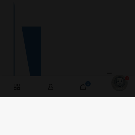
1
0
0
Værkstedsvej 9
6000 Kolding, Danmark