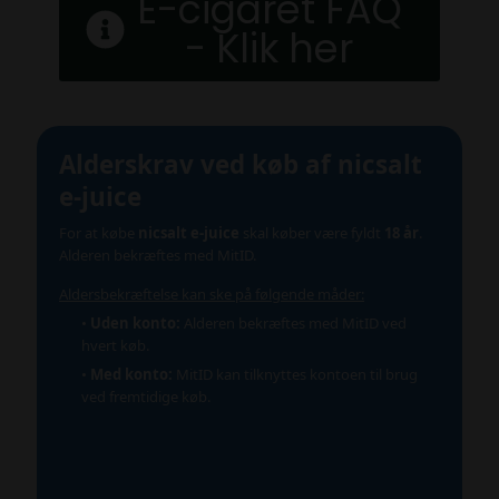
E-cigaret FAQ
- Klik her
Alderskrav ved køb af nicsalt
e-juice
For at købe
nicsalt e-juice
skal køber være fyldt
18 år
.
Alderen bekræftes med MitID.
Aldersbekræftelse kan ske på følgende måder:
•
Uden konto:
Alderen bekræftes med MitID ved
hvert køb.
•
Med konto:
MitID kan tilknyttes kontoen til brug
ved fremtidige køb.