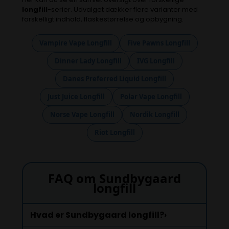
longfill
-serier. Udvalget dækker flere varianter med
forskelligt indhold, flaskestørrelse og opbygning.
Vampire Vape Longfill
Five Pawns Longfill
Dinner Lady Longfill
IVG Longfill
Danes Preferred Liquid Longfill
Just Juice Longfill
Polar Vape Longfill
Norse Vape Longfill
Nordik Longfill
Riot Longfill
FAQ om Sundbygaard
longfill
Hvad er Sundbygaard longfill?
›