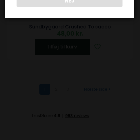
NEJ
Sundbygaard Crushed Tobacco
48,00
kr.
tilføj til kurv
1
2
3
Næste side