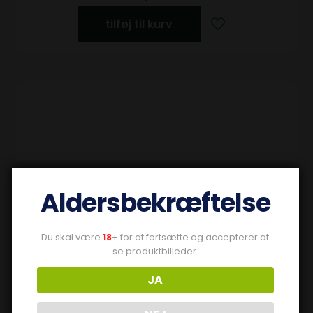
tilføj til kurv
Aldersbekræftelse
Du skal være
18
+ for at fortsætte og accepterer at
se produktbilleder.
JA