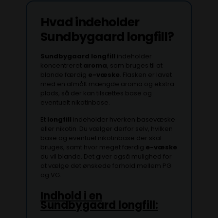
Hvad indeholder
Sundbygaard longfill?
Sundbygaard longfill
indeholder
koncentreret
aroma
, som bruges til at
blande færdig
e-væske
. Flasken er lavet
med en afmålt mængde aroma og ekstra
plads, så der kan tilsættes base og
eventuelt nikotinbase.
Et
longfill
indeholder hverken basevæske
eller nikotin. Du vælger derfor selv, hvilken
base og eventuel nikotinbase der skal
bruges, samt hvor meget færdig
e-væske
du vil blande. Det giver også mulighed for
at vælge det ønskede forhold mellem PG
og VG.
Indhold i en
Sundbygaard longfill: