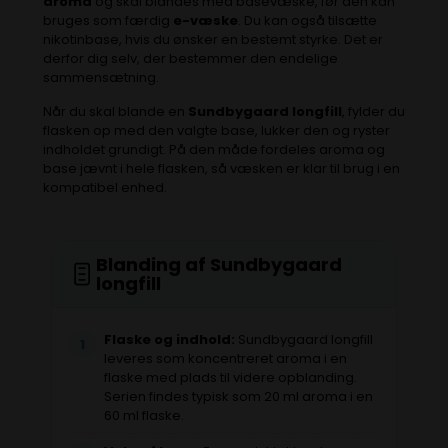
aroma
og skal blandes med basevæske, før den kan
bruges som færdig
e-væske
. Du kan også tilsætte
nikotinbase, hvis du ønsker en bestemt styrke. Det er
derfor dig selv, der bestemmer den endelige
sammensætning.
Når du skal blande en
Sundbygaard longfill
, fylder du
flasken op med den valgte base, lukker den og ryster
indholdet grundigt. På den måde fordeles aroma og
base jævnt i hele flasken, så væsken er klar til brug i en
kompatibel enhed.
Blanding af Sundbygaard
longfill
Flaske og indhold:
Sundbygaard longfill
1
leveres som koncentreret aroma i en
flaske med plads til videre opblanding.
Serien findes typisk som 20 ml aroma i en
60 ml flaske.