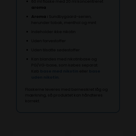
60 ml flaske med 20 ml koncentreret
aroma
Aroma
i Sundbygaard-serien,
herunder tobak, menthol og mint
Indeholder ikke nikotin
Uden farvestoffer
Uden tilsatte sødestoffer
Kan blandes med nikotinbase og
PG/VG-base, som købes separat.
Køb
base med nikotin
eller
base
uden nikotin
.
Flaskerne leveres med børnesikret låg og
mærkning, så produktet kan håndteres
korrekt.