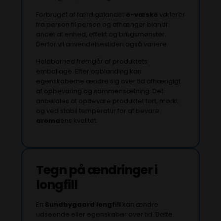
Forbruget af færdigblandet
e-væske
varierer
fra person til person og afhænger blandt
andet af enhed, effekt og brugsmønster.
Derfor vil anvendelsestiden også variere.
Holdbarhed fremgår af produktets
emballage. Efter opblanding kan
egenskaberne ændre sig over tid afhængigt
af opbevaring og sammensætning. Det
anbefales at opbevare produktet tørt, mørkt
og ved stabil temperatur for at bevare
aroma
ens kvalitet.
Tegn på ændringer i
longfill
En
Sundbygaard longfill
kan ændre
udseende eller egenskaber over tid. Dette