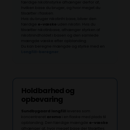
færdige nikotinstyrke afhænger derfor af,
hvilken base du bruger, og hvor meget du
tilsætter i flasken.
Hvis du bruger nikotinfri base, bliver den
færdige
e-væske
uden nikotin. Hvis du
tilsætter nikotinbase, afhænger styrken af
nikotinindholdet i basen og den samlede
mængde væske efter opblanding.
Du kan beregne mængde og styrke med en
Longfill-beregner
.
Holdbarhed og
opbevaring
Sundbygaard longfill
leveres som
koncentreret
aroma
i en flaske med plads til
opblanding. Den færdige mængde
e-væske
afhænger af, hvor meget base der tilsættes.