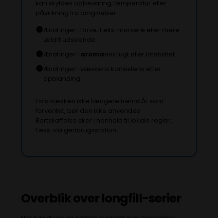
kan skyldes opbevaring, temperatur eller
påvirkning fra omgivelser.
●
Ændringer i farve, f.eks. mørkere eller mere
uklart udseende.
●
Ændringer i
aroma
ens lugt eller intensitet.
●
Ændringer i væskens konsistens efter
opblanding.
Hvis væsken ikke længere fremstår som
forventet, bør den ikke anvendes.
Bortskaffelse sker i henhold til lokale regler,
f.eks. via genbrugsstation.
Overblik over longfill-serier
Her kan du se en samlet oversigt over forskellige