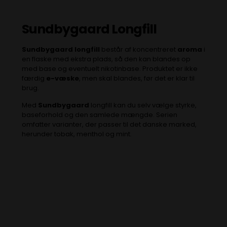
Sundbygaard Longfill
Sundbygaard longfill
består af koncentreret
aroma
i
en flaske med ekstra plads, så den kan blandes op
med base og eventuelt nikotinbase. Produktet er ikke
færdig
e-væske
, men skal blandes, før det er klar til
brug.
Med
Sundbygaard
longfill kan du selv vælge styrke,
baseforhold og den samlede mængde. Serien
omfatter varianter, der passer til det danske marked,
herunder tobak, menthol og mint.