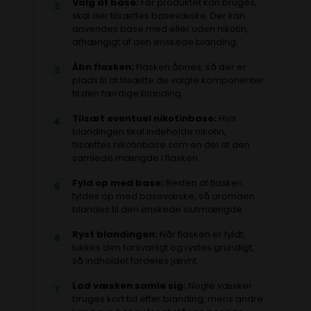
Valg af base:
Før produktet kan bruges,
2
skal der tilsættes basevæske. Der kan
anvendes base med eller uden nikotin,
afhængigt af den ønskede blanding.
Åbn flasken:
Flasken åbnes, så der er
3
plads til at tilsætte de valgte komponenter
til den færdige blanding.
Tilsæt eventuel nikotinbase:
Hvis
4
blandingen skal indeholde nikotin,
tilsættes nikotinbase som en del af den
samlede mængde i flasken.
Fyld op med base:
Resten af flasken
5
fyldes op med basevæske, så aromaen
blandes til den ønskede slutmængde.
Ryst blandingen:
Når flasken er fyldt,
6
lukkes den forsvarligt og rystes grundigt,
så indholdet fordeles jævnt.
Lad væsken samle sig:
Nogle væsker
7
bruges kort tid efter blanding, mens andre