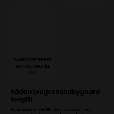
DANES PREFERRED
LIQUID LONGFILL
(16)
Sådan bruges Sundbygaard
longfill
Sundbygaard longfill
indeholder koncentreret