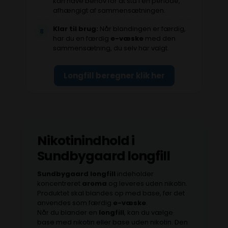
kan have behov for at stå i en periode,
afhængigt af sammensætningen.
Klar til brug:
Når blandingen er færdig,
8
har du en færdig
e-væske
med den
sammensætning, du selv har valgt.
Longfill beregner klik her
Nikotinindhold i
Sundbygaard longfill
Sundbygaard longfill
indeholder
koncentreret
aroma
og leveres uden nikotin.
Produktet skal blandes op med base, før det
anvendes som færdig
e-væske
.
Når du blander en
longfill
, kan du vælge
base med nikotin eller base uden nikotin. Den