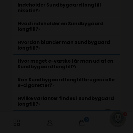
Indeholder Sundbygaard longfill
nikotin?
›
Hvad indeholder en Sundbygaard
longfill?
›
Hvordan blander man Sundbygaard
longfill?
›
Hvor meget e-væske får man ud af en
Sundbygaard longfill?
›
Kan Sundbygaard longfill bruges i alle
e-cigaretter?
›
Hvilke varianter findes i Sundbygaard
longfill?
›
1
Hvor længe kan Sundbygaard longfill
0
0
holde sig?
›