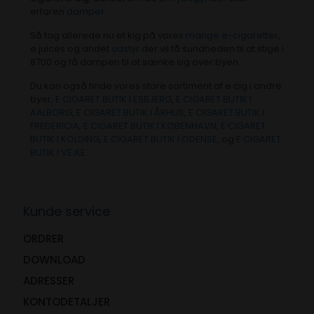
erfaren
damper
.
Så tag allerede nu et kig på vores
mange e-cigaretter
,
e juices og andet
udstyr
der vil få sundheden til at stige i
8700 og få dampen til at sænke sig over byen.
Du kan også finde vores store sortiment af e cig i andre
byer;
E CIGARET BUTIK I ESBJERG
,
E CIGARET BUTIK I
AALBORG
,
E CIGARET BUTIK I ÅRHUS
,
E CIGARET BUTIK I
FREDERICIA
,
E CIGARET BUTIK I KØBENHAVN
,
E CIGARET
BUTIK I KOLDING
,
E CIGARET BUTIK I ODENSE
, og
E CIGARET
BUTIK I VEJLE
.
Kunde service
ORDRER
DOWNLOAD
ADRESSER
KONTODETALJER