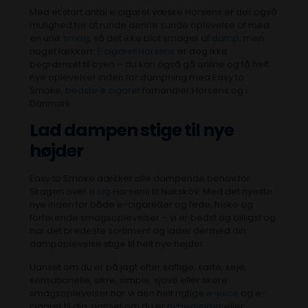
Med et stort antal e cigaret væske Horsens er der også
mulighed for at runde denne sunde oplevelse af med
en unik
smag
, så det ikke blot smager af
damp
, men
noget lækkert.
E cigaret Horsens
er dog ikke
begrænset til byen – du kan også gå online og få helt
nye oplevelser inden for dampning med Easy to
Smoke,
bedste e cigaret
forhandler Horsens og i
Danmark.
Lad dampen stige til nye
højder
Easy to Smoke dækker alle dampende behov for
Skagen over
e cig
Horsens til Nakskov. Med det nyeste
nye inden for både e-cigaretter og fede, friske og
forførende smagsoplevelser – vi er bedst og billigst og
har det bredeste sortiment og lader dermed din
dampoplevelse stige til helt nye højder.
Uanset om du er på jagt efter saftige, sarte, seje,
sensationelle, sikre, simple, sjove eller skøre
smagsoplevelser har vi den helt rigtige
e-juice
og e-
cigaret til dig, uanset om du er
nybegynder
eller