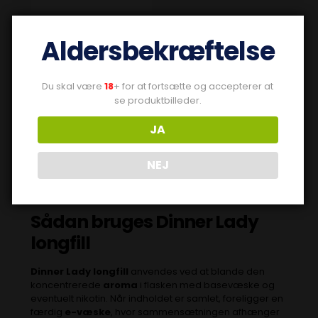
Aldersbekræftelse
Du skal være
18
+ for at fortsætte og accepterer at
se produktbilleder.
JA
DANES PREFERRED
LIQUID LONGFILL
NEJ
(16)
Sådan bruges Dinner Lady
longfill
Dinner Lady longfill
anvendes ved at blande den
koncentrerede
aroma
i flasken med basevæske og
eventuelt nikotin. Når indholdet er samlet, foreligger en
færdig
e-væske
, hvor sammensætningen afhænger