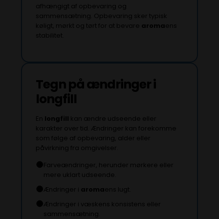
afhængigt af opbevaring og
sammensætning. Opbevaring sker typisk
køligt, mørkt og tørt for at bevare
aroma
ens
stabilitet.
Tegn på ændringer i
longfill
En
longfill
kan ændre udseende eller
karakter over tid. Ændringer kan forekomme
som følge af opbevaring, alder eller
påvirkning fra omgivelser.
●
Farveændringer, herunder mørkere eller
mere uklart udseende.
●
Ændringer i
aroma
ens lugt.
●
Ændringer i væskens konsistens eller
sammensætning.