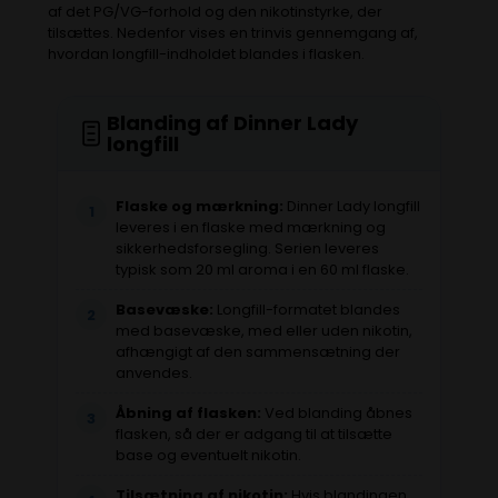
af det PG/VG-forhold og den nikotinstyrke, der
tilsættes.
Nedenfor vises en trinvis gennemgang af,
hvordan longfill-indholdet blandes i flasken.
Blanding af Dinner Lady
longfill
Flaske og mærkning:
Dinner Lady longfill
1
leveres i en flaske med mærkning og
sikkerhedsforsegling. Serien leveres
typisk som 20 ml aroma i en 60 ml flaske.
Basevæske:
Longfill-formatet blandes
2
med basevæske, med eller uden nikotin,
afhængigt af den sammensætning der
anvendes.
Åbning af flasken:
Ved blanding åbnes
3
flasken, så der er adgang til at tilsætte
base og eventuelt nikotin.
Tilsætning af nikotin:
Hvis blandingen