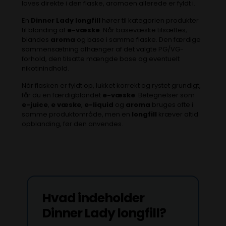
laves direkte i den flaske, aromaen allerede er fyldt i.
En
Dinner Lady longfill
hører til kategorien produkter
til blanding af
e-væske
. Når basevæske tilsættes,
blandes
aroma
og base i samme flaske. Den færdige
sammensætning afhænger af det valgte PG/VG-
forhold, den tilsatte mængde base og eventuelt
nikotinindhold.
Når flasken er fyldt op, lukket korrekt og rystet grundigt,
får du en færdigblandet
e-væske
. Betegnelser som
e-juice
,
e væske
,
e-liquid
og
aroma
bruges ofte i
samme produktområde, men en
longfill
kræver altid
opblanding, før den anvendes.
Hvad indeholder
Dinner Lady longfill?