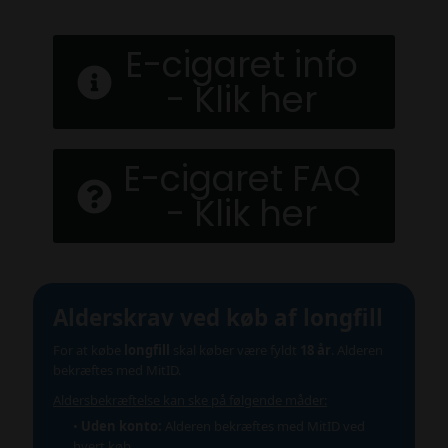
E-cigaret info
- Klik her
E-cigaret FAQ
- Klik her
Alderskrav ved køb af longfill
For at købe
longfill
skal køber være fyldt
18 år
.
Alderen
bekræftes med MitID.
Aldersbekræftelse kan ske på følgende måder:
•
Uden konto:
Alderen bekræftes med MitID ved
hvert køb.