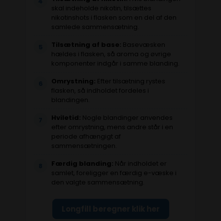
4
skal indeholde nikotin, tilsættes
nikotinshots i flasken som en del af den
samlede sammensætning.
Tilsætning af base:
Basevæsken
5
hældes i flasken, så aroma og øvrige
komponenter indgår i samme blanding.
Omrystning:
Efter tilsætning rystes
6
flasken, så indholdet fordeles i
blandingen.
Hviletid:
Nogle blandinger anvendes
7
efter omrystning, mens andre står i en
periode afhængigt af
sammensætningen.
Færdig blanding:
Når indholdet er
8
samlet, foreligger en færdig e-væske i
den valgte sammensætning.
Longfill beregner klik her