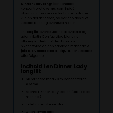
Dinner Lady longfill
indeholder
koncentreret
aroma
, som indgår i
blanding af
e-væske
. Indholdet optager
kun en del af flasken, så der er plads til at
tilsætte base og eventuelt nikotin.
En
longfill
leveres uden basevæske og
uden nikotin. Den færdige blanding
afhænger derfor af den base, den
nikotinstyrke og den samlede mængde
e-
juice
,
e væske
eller
e-liquid
, der tilsættes
efterfølgende.
Indhold i en Dinner Lady
longfill:
60 ml flaske med 20 ml koncentreret
aroma
Aroma i Dinner Lady-serien (tobak eller
menthol)
Indeholder ikke nikotin
Uden farvestoffer