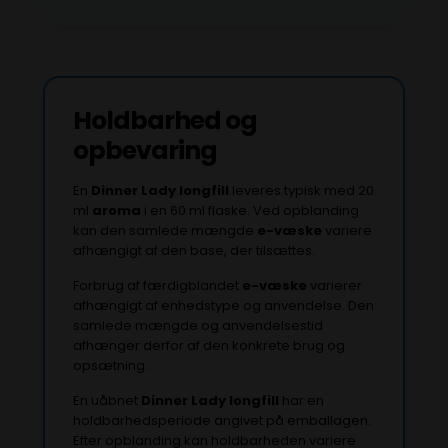
Holdbarhed og
opbevaring
En
Dinner Lady
longfill
leveres typisk med 20
ml
aroma
i en 60 ml flaske. Ved opblanding
kan den samlede mængde
e-væske
variere
afhængigt af den base, der tilsættes.
Forbrug af færdigblandet
e-væske
varierer
afhængigt af enhedstype og anvendelse. Den
samlede mængde og anvendelsestid
afhænger derfor af den konkrete brug og
opsætning.
En uåbnet
Dinner Lady
longfill
har en
holdbarhedsperiode angivet på emballagen.
Efter opblanding kan holdbarheden variere