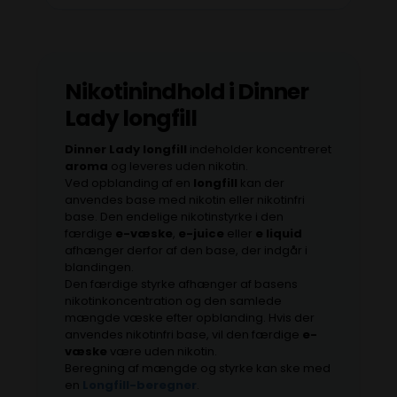
Nikotinindhold i
Dinner
Lady
longfill
Dinner Lady
longfill
indeholder koncentreret
aroma
og leveres uden nikotin.
Ved opblanding af en
longfill
kan der
anvendes base med nikotin eller nikotinfri
base. Den endelige nikotinstyrke i den
færdige
e-væske
,
e-juice
eller
e liquid
afhænger derfor af den base, der indgår i
blandingen.
Den færdige styrke afhænger af basens
nikotinkoncentration og den samlede
mængde væske efter opblanding. Hvis der
anvendes nikotinfri base, vil den færdige
e-
væske
være uden nikotin.
Beregning af mængde og styrke kan ske med
en
Longfill-beregner
.