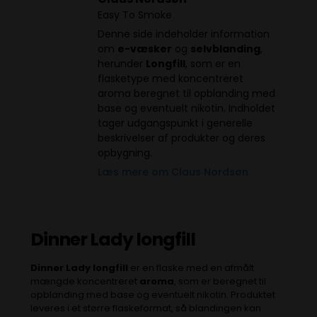
Easy To Smoke
Denne side indeholder information
om
e-væsker
og
selvblanding
,
herunder
Longfill
, som er en
flasketype med koncentreret
aroma beregnet til opblanding med
base og eventuelt nikotin. Indholdet
tager udgangspunkt i generelle
beskrivelser af produkter og deres
opbygning.
Læs mere om Claus Nordsøn
Dinner Lady longfill
Dinner Lady longfill
er en flaske med en afmålt
mængde koncentreret
aroma
, som er beregnet til
opblanding med base og eventuelt nikotin. Produktet
leveres i et større flaskeformat, så blandingen kan