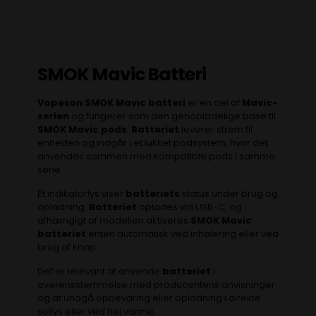
SMOK Mavic Batteri
Vapeson SMOK Mavic batteri
er en del af
Mavic-
serien
og fungerer som den genopladelige base til
SMOK Mavic pods
.
Batteriet
leverer strøm til
enheden og indgår i et lukket podsystem, hvor det
anvendes sammen med kompatible pods i samme
serie.
Et indikatorlys viser
batteriets
status under brug og
opladning.
Batteriet
oplades via USB-C, og
afhængigt af modellen aktiveres
SMOK Mavic
batteriet
enten automatisk ved inhalering eller ved
brug af knap.
Det er relevant at anvende
batteriet
i
overensstemmelse med producentens anvisninger
og at undgå opbevaring eller opladning i direkte
sollys eller ved høj varme.