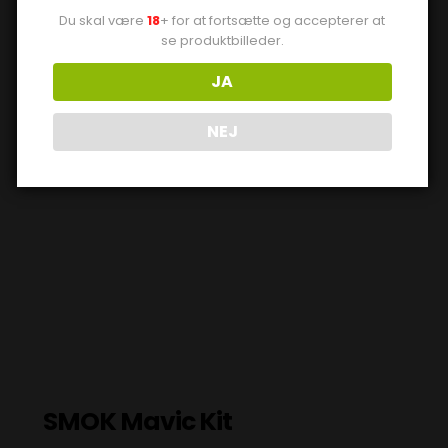
Du skal være
18
+ for at fortsætte og accepterer at
se produktbilleder.
JA
NEJ
SMOK Mavic Kit