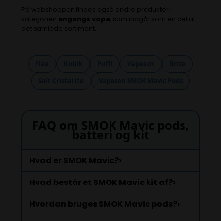
På webshoppen findes også andre produkter i
kategorien
engangs vape
, som indgår som en del af
det samlede sortiment.
Flae
Kubik
Puffi
Vapeson
Brize
Salt Cristallite
Vapeson SMOK Mavic Pods
FAQ om SMOK Mavic pods,
batteri og kit
Hvad er SMOK Mavic?
›
Hvad består et SMOK Mavic kit af?
›
Hvordan bruges SMOK Mavic pods?
›