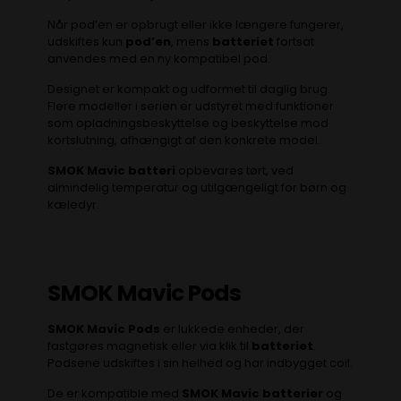
Når pod’en er opbrugt eller ikke længere fungerer,
udskiftes kun
pod’en
, mens
batteriet
fortsat
anvendes med en ny kompatibel pod.
Designet er kompakt og udformet til daglig brug.
Flere modeller i serien er udstyret med funktioner
som opladningsbeskyttelse og beskyttelse mod
kortslutning, afhængigt af den konkrete model.
SMOK Mavic batteri
opbevares tørt, ved
almindelig temperatur og utilgængeligt for børn og
kæledyr.
SMOK Mavic Pods
SMOK Mavic Pods
er lukkede enheder, der
fastgøres magnetisk eller via klik til
batteriet
.
Podsene udskiftes i sin helhed og har indbygget coil.
De er kompatible med
SMOK Mavic batterier
og