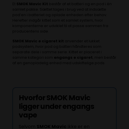
Et
SMOK Mavic Kit
består af et batteri og en pod i én
samlet pakke. Sættet tages i brug ved at indsætte
pod’en i batteriet og oplade enheden efter behov.
Herefter indgår kittet som et samlet system, hvor
komponenterne er udviklet til at passe sammen fra
producentens side.
SMOK Mavic e cigaret kit
anvender et lukket
podsystem, hvor pod og batteri håndteres som
separate dele i samme serie. Kittet er placeret i
samme kategori som
engangs e cigaret
, men består
af en genopladelig enhed med udskiftelige pods.
Hvorfor SMOK Mavic
ligger under engangs
vape
Selvom
SMOK Mavic
ikke er en