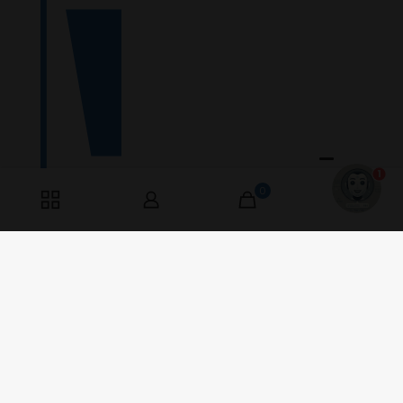
1
0
0
Værkstedsvej 9
6000 Kolding, Danmark