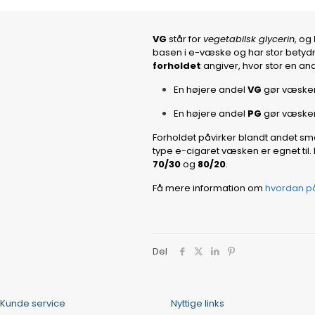
VG
står for
vegetabilsk glycerin
, og
basen i e-væske og har stor bety
forholdet
angiver, hvor stor en and
En højere andel
VG
gør væsken 
En højere andel
PG
gør væsken
Forholdet påvirker blandt andet s
type e-cigaret væsken er egnet til
70/30
og
80/20
.
Få mere information om
hvordan p
Del
Kunde service
Nyttige links