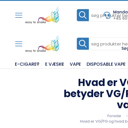
Mandag 
+45 60
Sø
E-CIGARET
E VÆSKE
VAPE
DISPOSABLE VAPE
Hvad er 
betyder VG/P
v
Forside
Hvad er VG/PG og hvad b