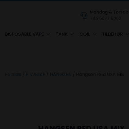
Mandag & Torsdag kl
+45 6077 5062
DISPOSABLE VAPE
TANK
COIL
TILBEHØR
Forside
/
E VÆSKE
/
HANGSEN
/
Hangsen Red USA Mix
HANGSEN RED USA MIX