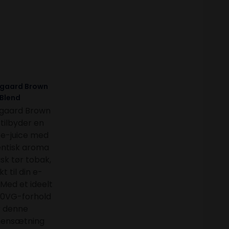
gaard Brown
Blend
gaard Brown
tilbyder en
 e-juice med
entisk aroma
isk tør tobak,
t til din e-
 Med et ideelt
0VG-forhold
r denne
ensætning