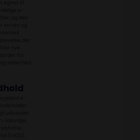
t egnet til
ndelige e-
tter, og den
r en ren og
onomisk
levelse, der
tter nye
darder for
 og sikkerhed.
dhold
bygaard e-
s indeholder
igt udvundet
n, naturlige
astoffer,
rol (E422),