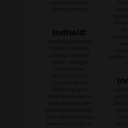
og afbalanceret
beds
dampoplevelse.
almi
cigare
levere
øk
Indhold:
dampop
Sundbygaard Brown
sæ
Classic indeholder
stan
naturligt udvundet
kvalitet
nikotin, naturlige
aromastoffer,
glycerol (E422),
In
propylenglykol
(E1520) og vand.
Sund
Disse ingredienser er
juice
almindelige aroma-
naturl
og tilsætningsstoffer,
nikoti
som også anvendes i
arom
fødevarer, og alle e-
glyce