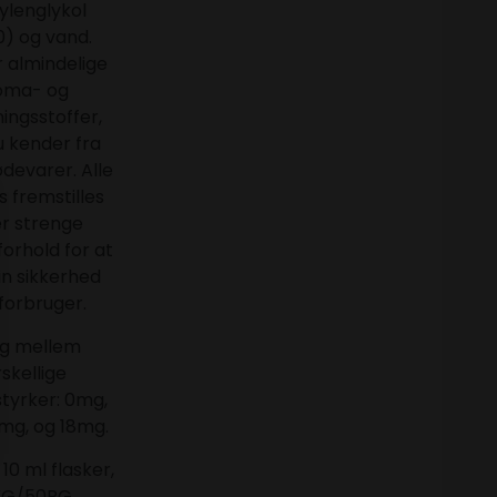
ylenglykol
0) og vand.
r almindelige
oma- og
ningsstoffer,
 kender fra
devarer. Alle
s fremstilles
r strenge
 forhold for at
din sikkerhed
forbruger.
g mellem
rskellige
styrker: 0mg,
mg, og 18mg.
 10 ml flasker,
G/50PG.