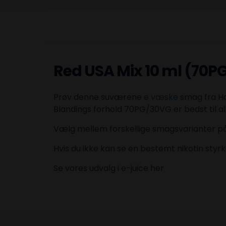
Red USA Mix 10 ml (70
Prøv denne suværene
e væske
smag fra Ha
Blandings forhold 70PG/30VG er bedst til al
Vælg mellem forskellige smagsvarianter på 0
Hvis du ikke kan se en bestemt nikotin styrk
Se vores udvalg i e-juice her