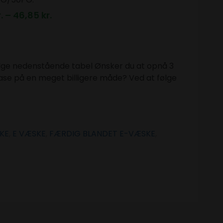
.
–
46,85
kr.
ølge nedenstående tabel Ønsker du at opnå 3
 base på en meget billigere måde? Ved at følge
KE
,
E VÆSKE
,
FÆRDIG BLANDET E-VÆSKE
,