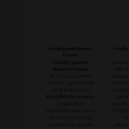
Sundbygaard Brown
Sundby
Classic
Sundbygaard
Sundby
Brown Classic
Blend 
er en e-juice med
udsøgt
klassisk cigaretprofil
en aut
og et balanceret
af klass
50PG/50VG-forhold
perfek
. Væsken er
cigaret.
fremstillet med fokus
50PG/5
på ensartethed og
e
stabilitet for en ren
samm