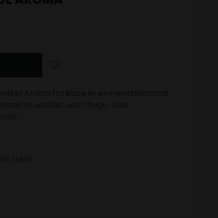
v
enthol Aroma fra Blaze er en mentholaroma
aen er udviklet uden frugt- eller
ofil,
OL/MINT