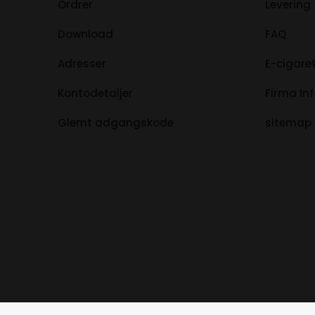
Ordrer
Levering
Download
FAQ
Adresser
E-cigaret
Kontodetaljer
Firma In
Glemt adgangskode
sitemap