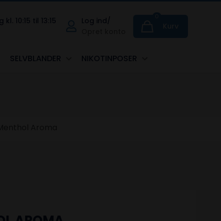
0
. 10:15 til 13:15
Log ind/
Kurv
Opret konto
SELVBLANDER
NIKOTINPOSER
 Menthol Aroma
HOL AROMA