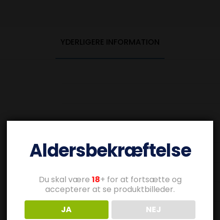
YDERLIGERE INFORMATION
Aldersbekræftelse
Du skal være
18
+ for at fortsætte og
accepterer at se produktbilleder.
JA
NEJ