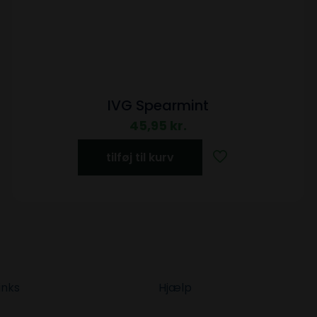
IVG Spearmint
45,95
kr.
tilføj til kurv
inks
Hjælp