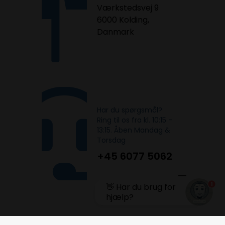
Værkstedsvej 9
6000 Kolding,
Danmark
Har du spørgsmål?
Ring til os fra kl. 10:15 -
13:15. Åben Mandag &
Torsdag
+45 6077 5062
1
👋 Har du brug for
hjælp?