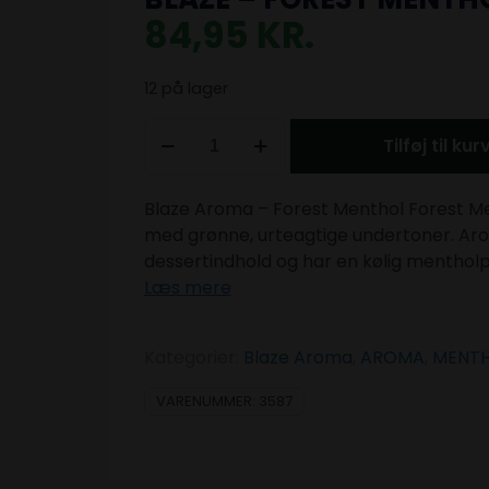
84,95
KR.
12 på lager
Tilføj til kur
Blaze Aroma – Forest Menthol Forest M
med grønne, urteagtige undertoner. Arom
dessertindhold og har en kølig mentholpr
Læs mere
Kategorier:
Blaze Aroma
,
AROMA
,
MENTH
VARENUMMER:
3587