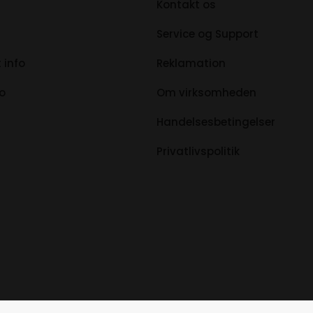
Kontakt os
Service og Support
 info
Reklamation
fo
Om virksomheden
Handelsesbetingelser
Privatlivspolitik