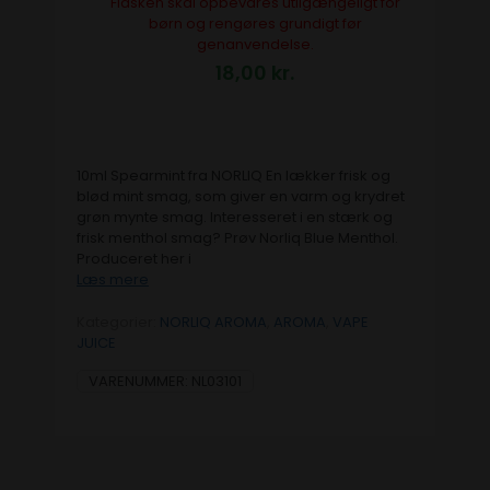
Flasken skal opbevares utilgængeligt for
børn og rengøres grundigt før
genanvendelse.
18,00
kr.
10ml Spearmint fra NORLIQ En lækker frisk og
blød mint smag, som giver en varm og krydret
grøn mynte smag. Interesseret i en stærk og
frisk menthol smag? Prøv Norliq Blue Menthol.
Produceret her i
Læs mere
Kategorier:
NORLIQ AROMA
,
AROMA
,
VAPE
JUICE
VARENUMMER:
NL03101