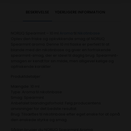
BESKRIVELSE
YDERLIGERE INFORMATION
NORLIQ Spearmint – 10 ml
Aroma
til
Nikotinbase
Oplev den friske og opkvikkende smag af NORLIQ
Spearmint aroma. Denne 10 ml flaske er perfekt til at
blande med din nikotinbase og giver en forfriskende
spearmint-smag, der er ideel til daglig brug. Spearmint-
smagen er kendt for sin milde, men alligevel kølige og
opfriskende karakter.
Produktdetaljer:
Mængde: 10 ml
Type: Aroma til nikotinbase
Smag: Spearmint
Anbefalet blandingsforhold: Følg producentens
anvisninger for det bedste resultat.
Brug: Tilsættes til nikotinbase efter eget ønske for at opnå
den ønskede styrke og smag.
Sådan bruger du NORLIQ Spearmint Aroma: