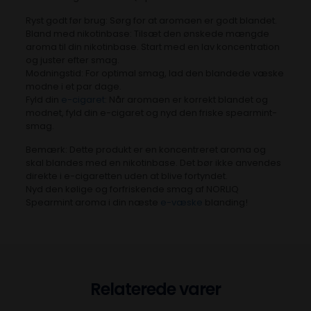
Ryst godt før brug: Sørg for at aromaen er godt blandet.
Bland med nikotinbase: Tilsæt den ønskede mængde
aroma til din nikotinbase. Start med en lav koncentration
og juster efter smag.
Modningstid: For optimal smag, lad den blandede væske
modne i et par dage.
Fyld din
e-cigaret
: Når aromaen er korrekt blandet og
modnet, fyld din e-cigaret og nyd den friske spearmint-
smag.
Bemærk: Dette produkt er en koncentreret aroma og
skal blandes med en nikotinbase. Det bør ikke anvendes
direkte i e-cigaretten uden at blive fortyndet.
Nyd den kølige og forfriskende smag af NORLIQ
Spearmint aroma i din næste
e-væske
blanding!
Relaterede varer