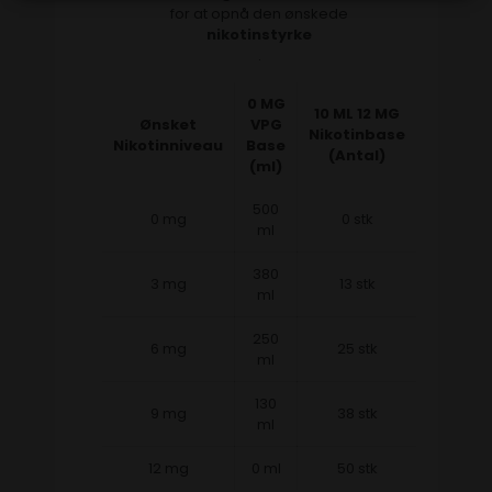
for at opnå den ønskede
nikotinstyrke
.
0 MG
10 ML 12 MG
Ønsket
VPG
Nikotinbase
Nikotinniveau
Base
(Antal)
(ml)
500
0 mg
0 stk
ml
380
3 mg
13 stk
ml
250
6 mg
25 stk
ml
130
9 mg
38 stk
ml
12 mg
0 ml
50 stk