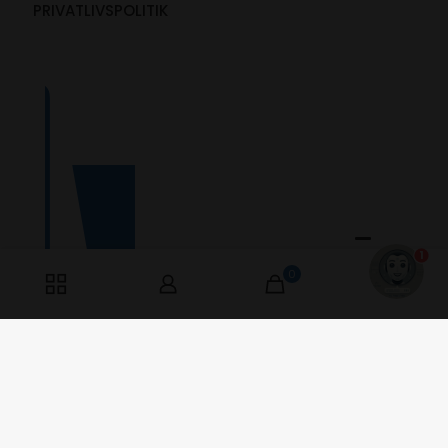
PRIVATLIVSPOLITIK
1
0
0
Værkstedsvej 9
6000 Kolding, Danmark