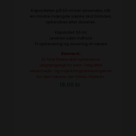
.
Kapaciteten på 50 ml kan anvendes, når
en mindre mængde væske skal blandes,
opbevares eller doseres.
Kapacitet: 50 ml
Leveres uden indhold
Til opbevaring og dosering af væske
Bemærk:
En fyldt flaske skal opbevares
utilgængeligt for børn. Følg altid
sikkerheds- og mærkningsanvisningerne
for den væske, der fyldes i flasken.
18,00
kr.