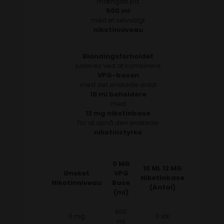
mængde på
500 ml
med et selvvalgt
nikotinniveau
.
Blandingsforholdet
justeres ved at kombinere
VPG-basen
med det ønskede antal
10 ml beholdere
med
12 mg nikotinbase
for at opnå den ønskede
nikotinstyrke
.
0 MG
10 ML 12 MG
Ønsket
VPG
Nikotinbase
Nikotinniveau
Base
(Antal)
(ml)
500
0 mg
0 stk
ml