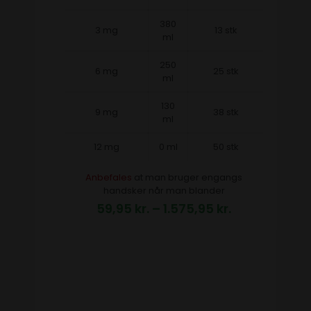
380
3 mg
13 stk
ml
250
6 mg
25 stk
ml
130
9 mg
38 stk
ml
12 mg
0 ml
50 stk
Anbefales
at man bruger engangs
handsker når man blander
59,95
kr.
–
1.575,95
kr.