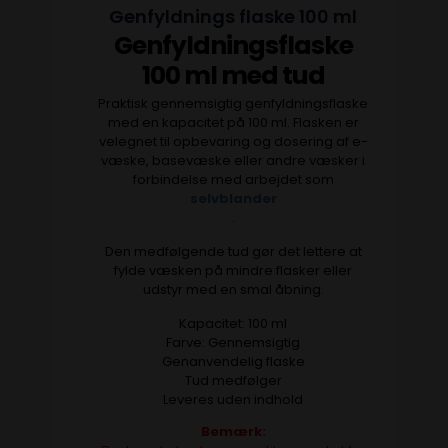
Genfyldnings flaske 100 ml
Genfyldningsflaske
100 ml med tud
Praktisk gennemsigtig genfyldningsflaske
med en kapacitet på 100 ml. Flasken er
velegnet til opbevaring og dosering af e-
væske, basevæske eller andre væsker i
forbindelse med arbejdet som
selvblander
.
Den medfølgende tud gør det lettere at
fylde væsken på mindre flasker eller
udstyr med en smal åbning.
Kapacitet: 100 ml
Farve: Gennemsigtig
Genanvendelig flaske
Tud medfølger
Leveres uden indhold
Bemærk: