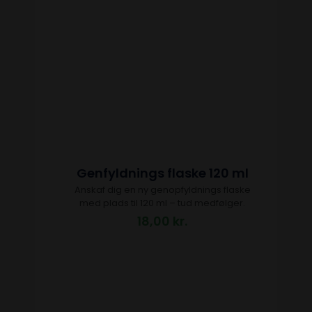
Genfyldnings flaske 120 ml
Anskaf dig en ny genopfyldnings flaske
med plads til 120 ml – tud medfølger.
18,00
kr.