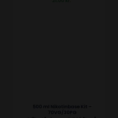
21,00
kr.
500 ml Nikotinbase Kit –
70VG/30PG