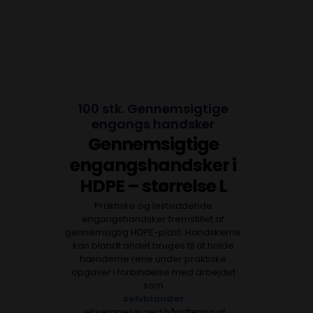
100 stk. Gennemsigtige
engangs handsker
Gennemsigtige
engangshandsker i
HDPE – størrelse L
Praktiske og løstsiddende
engangshandsker fremstillet af
gennemsigtig HDPE-plast. Handskerne
kan blandt andet bruges til at holde
hænderne rene under praktiske
opgaver i forbindelse med arbejdet
som
selvblander
, eksempelvis ved håndtering af