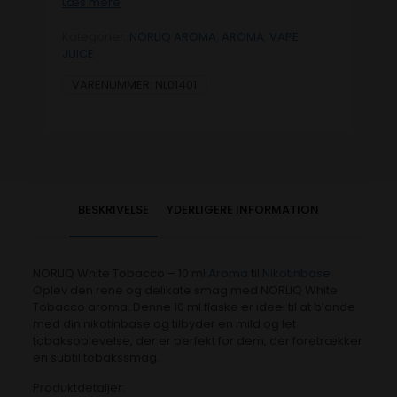
Læs mere
Kategorier:
NORLIQ AROMA
,
AROMA
,
VAPE
JUICE
VARENUMMER:
NL01401
BESKRIVELSE
YDERLIGERE INFORMATION
NORLIQ White Tobacco – 10 ml
Aroma
til
Nikotinbase
Oplev den rene og delikate smag med NORLIQ White
Tobacco aroma. Denne 10 ml flaske er ideel til at blande
med din nikotinbase og tilbyder en mild og let
tobaksoplevelse, der er perfekt for dem, der foretrækker
en subtil tobakssmag.
Produktdetaljer: