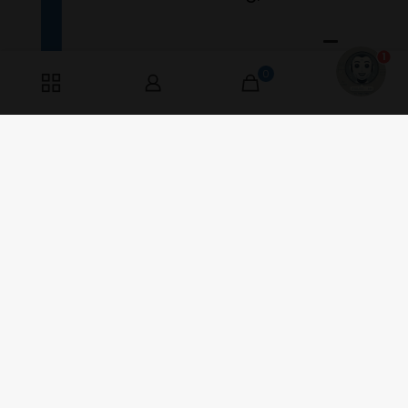
1
0
0
Har du spørgsmål? Ring til os fra kl.
10:15 - 13:15. Åben Mandag &
Torsdag