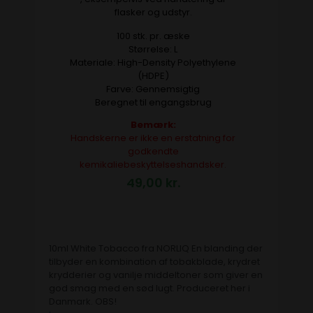
flasker og udstyr.
100 stk. pr. æske
Størrelse: L
Materiale: High-Density Polyethylene
(HDPE)
Farve: Gennemsigtig
Beregnet til engangsbrug
Bemærk:
Handskerne er ikke en erstatning for
godkendte
kemikaliebeskyttelseshandsker.
49,00
kr.
10ml White Tobacco fra NORLIQ En blanding der
tilbyder en kombination af tobakblade, krydret
krydderier og vanilje middeltoner som giver en
god smag med en sød lugt. Produceret her i
Danmark. OBS!