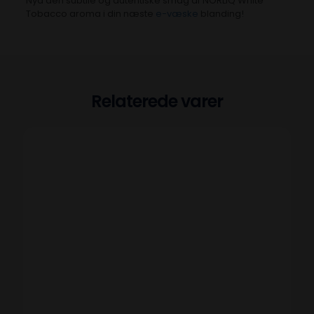
Nyd den subtile og autentiske smag af NORLIQ White
Tobacco aroma i din næste
e-væske
blanding!
Relaterede varer