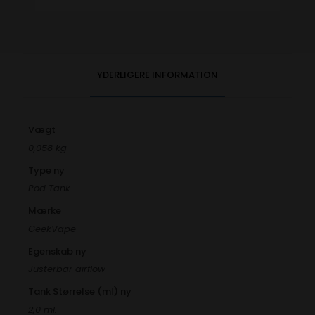
YDERLIGERE INFORMATION
Vægt
0,058 kg
Type ny
Pod Tank
Mærke
GeekVape
Egenskab ny
Justerbar airflow
Tank Størrelse (ml) ny
2,0 ml.