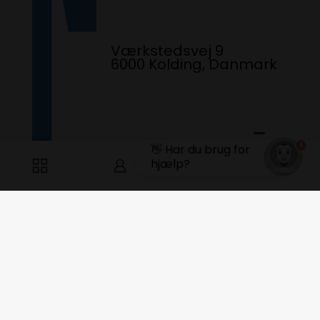
Værkstedsvej 9
6000 Kolding, Danmark
1
👋 Har du brug for
0
0
hjælp?
Har du spørgsmål? Ring til os fra kl.
10:15 - 13:15. Åben Mandag &
Torsdag