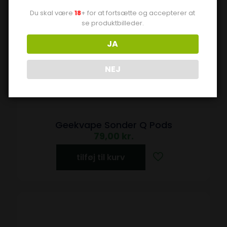
Du skal være
18
+ for at fortsætte og accepterer at
se produktbilleder.
JA
NEJ
Geekvape Sonder Q Pods
79,00
kr.
tilføj til kurv