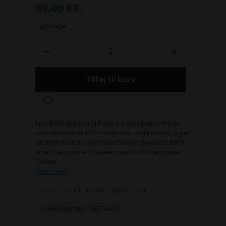
59,00
KR.
4 på lager
Tilføj til kurv
1 pk. B100 Standard Pods fra Geekvape Pods
som er lavet af PC-materiale i høj kvalitet, og er
identisk til den pod man får i Geekvape’s B100
kittet. De passer til Geekvape’s B100 ecigaret.
De har
Læs mere
Kategorier:
GEEKVAPE TANKE
,
TANK
VARENUMMER:
GEE74600