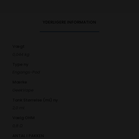
YDERLIGERE INFORMATION
Vægt
0,044 kg
Type ny
Engangs-Pod
Mærke
GeekVape
Tank Størrelse (ml) ny
2,0 ml.
Vælg OHM
0,8 Ω
ANTAL I PAKKEN