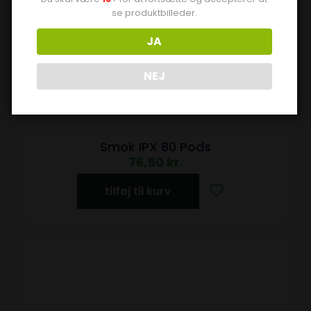
se produktbilleder.
JA
NEJ
Smok IPX 80 Pods
76,50
kr.
tilføj til kurv