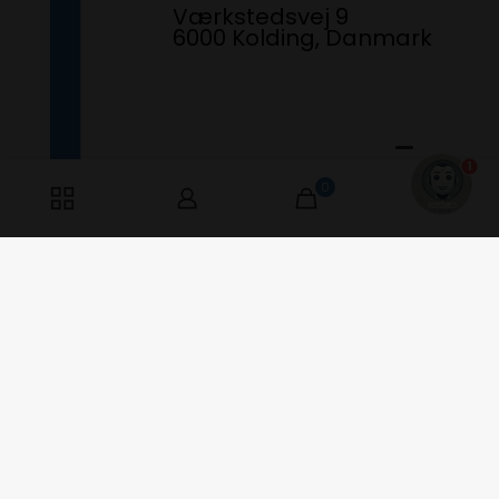
Værkstedsvej 9
6000 Kolding, Danmark
1
0
0
Har du spørgsmål? Ring til os fra kl.
10:15 - 13:15. Åben Mandag &
Torsdag
+45 6077 5062