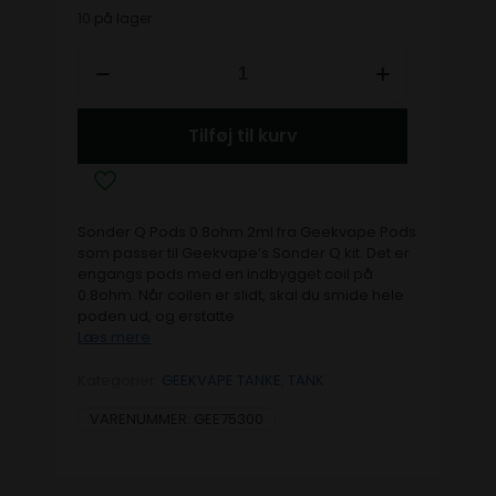
10 på lager
Tilføj til kurv
Sonder Q Pods 0.8ohm 2ml fra Geekvape Pods
som passer til Geekvape’s Sonder Q kit. Det er
engangs pods med en indbygget coil på
0.8ohm. Når coilen er slidt, skal du smide hele
poden ud, og erstatte
Læs mere
Kategorier:
GEEKVAPE TANKE
,
TANK
VARENUMMER:
GEE75300