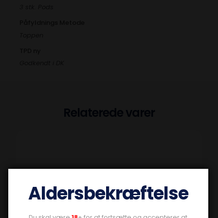
3 stk. Pods
Påfyldnings Metode
Toppen
TPD ny
Godkendt i DK
Relaterede varer
Aldersbekræftelse
Du skal være
18
+ for at fortsætte og accepterer at