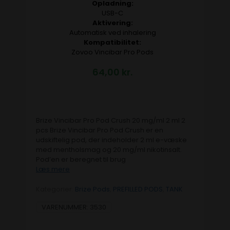
Opladning:
USB-C
Aktivering:
Automatisk ved inhalering
Kompatibilitet:
Zovoo Vincibar Pro Pods
64,00
kr.
Brize Vincibar Pro Pod Crush 20 mg/ml 2 ml 2
pcs Brize Vincibar Pro Pod Crush er en
udskiftelig pod, der indeholder 2 ml e-væske
med mentholsmag og 20 mg/ml nikotinsalt.
Pod’en er beregnet til brug
Læs mere
Kategorier:
Brize Pods
,
PREFILLED PODS
,
TANK
VARENUMMER:
3530