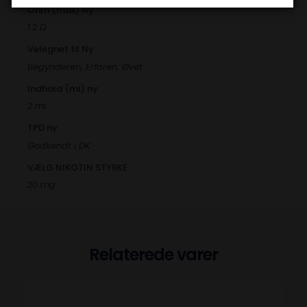
Ohm (max) Ny
1.2 Ω
Velegnet til Ny
Begynderen, Erfaren, Øvet
Indhold (ml) ny
2 ml.
TPD ny
Godkendt i DK
VÆLG NIKOTIN STYRKE
20 mg
Relaterede varer