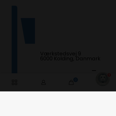
Værkstedsvej 9
6000 Kolding, Danmark
1
0
0