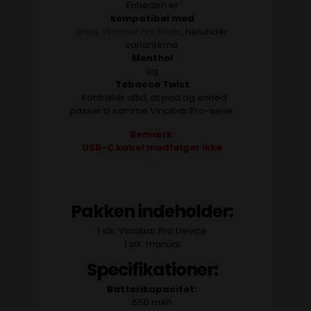
Enheden er
kompatibel med
Brize Vincibar Pro Pods
, herunder
varianterne
Menthol
og
Tobacco Twist
. Kontrollér altid, at pod og enhed
passer til samme Vincibar Pro-serie.
Bemærk:
USB-C kabel medfølger ikke
.
Pakken indeholder:
1 stk. Vincibar Pro Device
1 stk. manual
Specifikationer:
Batterikapacitet:
550 mAh