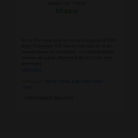
mellem 60-70Watt.
117,00
kr.
Smok TFV-mini V2 er en mindre udgave af TFV8
Baby V2 tanken. TFV-Mini er helt klart én af da
bedste tanke på markedet, som blandt andet
skyldes de super effektive Baby V2 Coils, som
der findes
Læs mere
Kategorier:
SMOK TANKE
,
SUB OHM TANKE
,
TANK
VARENUMMER:
SMO41312