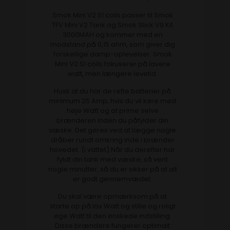
Smok Mini V2 S1 coils passer til Smok
TFV Mini V2 Tank og Smok Stick V9 Kit
3000MAH og kommer med en
modstand på 0,15 ohm, som giver dig
forskellige damp-oplevelser. Smok
Mini V2 S1 coils fokuserer på lavere
watt, men længere levetid.
Husk at du har de rette batterier på
minimum 25 Amp, hvis du vil køre med
høje Watt og at prime selve
brænderen inden du påfylder din
væske. Det gøres ved at lægge nogle
dråber rundt omkring inde i brænder
hovedet. (i vattet) Når du derefter har
fyldt din tank med væske, så vent
nogle minutter, så du er sikker på at alt
er godt gennemvædet.
Du skal være opmærksom på at
starte op på lav Watt og stille og roligt
øge Watt til den ønskede indstilling.
Disse brændere fungerer optimalt