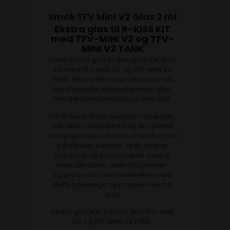
Smok TFV Mini V2 Glas 2 ml
Ekstra glas til R-KISS KIT
med TFV-MINI V2 og TFV-
MINI V2 TANK
Dette ekstra glas er designet til R-KISS
KIT med TFV-MINI V2 og TFV-MINI V2
TANK. Med dette reserveglas kan du
nemt udskifte dit eksisterende glas,
hvis det bliver beskadiget eller slidt.
Det er lavet af høj-kvalitets materialer,
der sikrer holdbarhed og en optimal
dampoplevelse. At have et ekstra glas
på hånden betyder, at du altid er
forberedt og kan fortsætte med at
nyde din damp uden afbrydelser.
Opgrader din dampoplevelse med
dette pålidelige og praktiske ekstra
glas.
Ekstra glas til R-KISS KIT MED TFV-MINI
V2 og TFV-MINI V2 TANK.