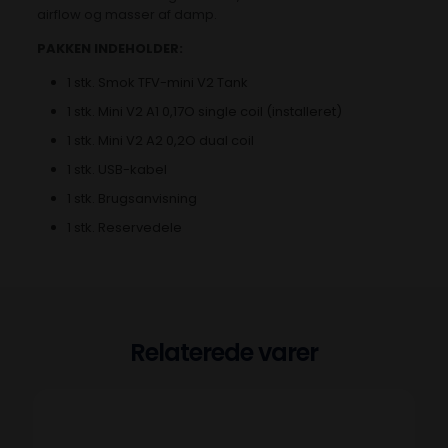
airflow og masser af damp.
PAKKEN INDEHOLDER:
1 stk. Smok TFV-mini V2 Tank
1 stk. Mini V2 A1 0,17O single coil (installeret)
1 stk. Mini V2 A2 0,2O dual coil
1 stk. USB-kabel
1 stk. Brugsanvisning
1 stk. Reservedele
Relaterede varer