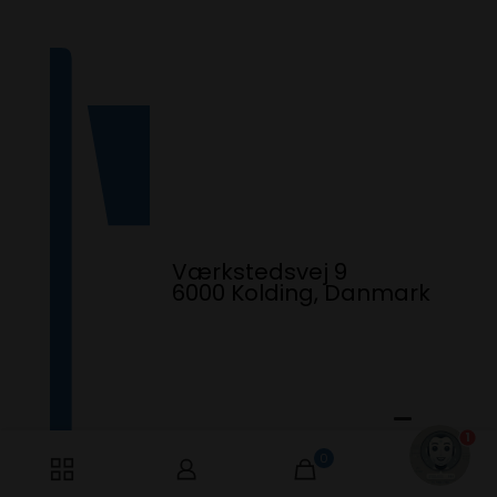
Værkstedsvej 9
6000 Kolding, Danmark
1
0
0