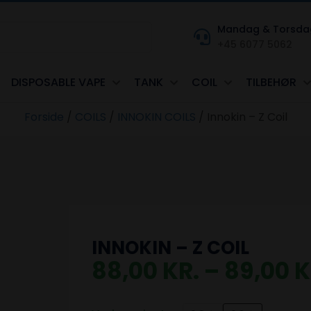
Mandag & Torsdag kl
+45 6077 5062
DISPOSABLE VAPE
TANK
COIL
TILBEHØR
Forside
/
COILS
/
INNOKIN COILS
/
Innokin – Z Coil
INNOKIN – Z COIL
88,00
KR.
–
89,00
K