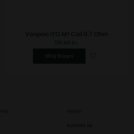
Voopoo ITO M1 Coil 0.7 Ohm
119,00
kr.
tilføj til kurv
inks
Hjælp
Kontakt os