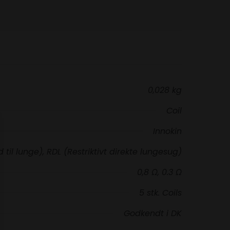
0,028 kg
Coil
Innokin
til lunge), RDL (Restriktivt direkte lungesug)
0,8 Ω, 0.3 Ω
5 stk. Coils
Godkendt i DK