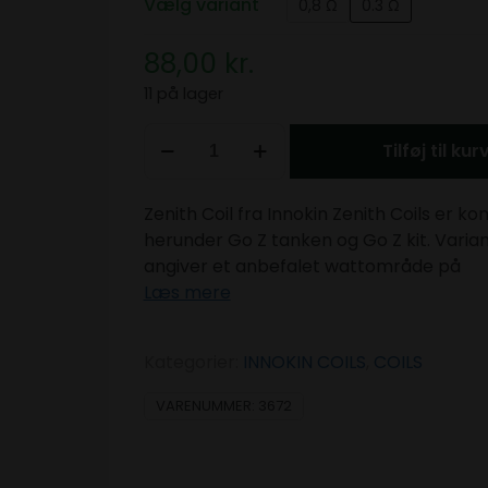
Vælg variant
0,8 Ω
0.3 Ω
88,00
kr.
11 på lager
Tilføj til kur
Zenith Coil fra Innokin Zenith Coils er k
herunder Go Z tanken og Go Z kit. Varia
angiver et anbefalet wattområde på
Læs mere
Kategorier:
INNOKIN COILS
,
COILS
VARENUMMER:
3672