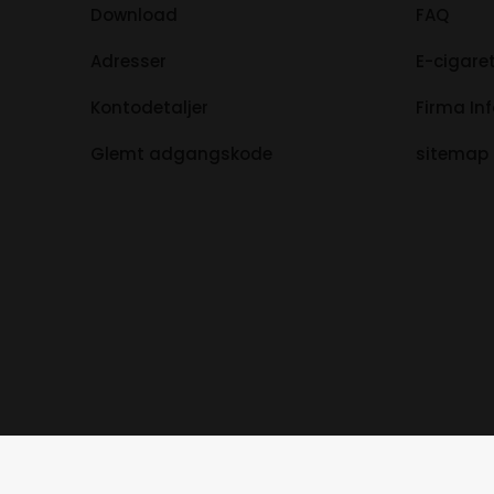
Download
FAQ
Adresser
E-cigaret
Kontodetaljer
Firma In
Glemt adgangskode
sitemap