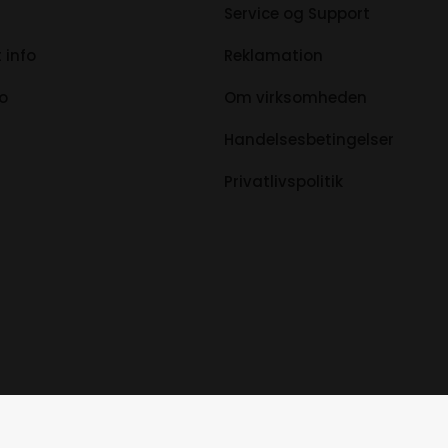
Service og Support
 info
Reklamation
fo
Om virksomheden
Handelsesbetingelser
Privatlivspolitik