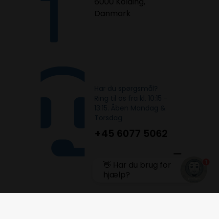
6000 Kolding,
Danmark
Har du spørgsmål?
Ring til os fra kl. 10:15 -
13:15. Åben Mandag &
Torsdag
+45 6077 5062
1
👋 Har du brug for
hjælp?