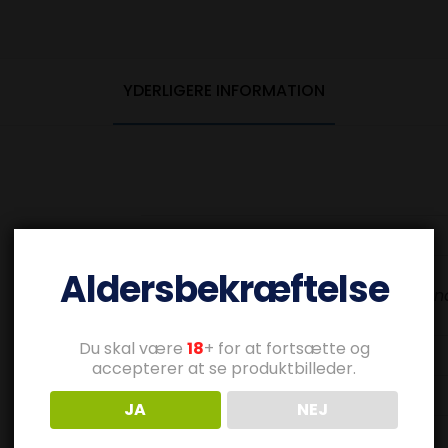
YDERLIGERE INFORMATION
Aldersbekræftelse
MTL (Mund 
Du skal være
18
+ for at fortsætte og
accepterer at se produktbilleder.
JA
NEJ