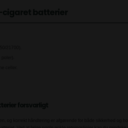
-cigaret batterier
650/21700).
 poler).
e celler.
erier forsvarligt
en, og korrekt håndtering er afgørende for både sikkerhed og hol
atteriet. Ved at følge nogle enkle retningslinjer kan du mindske r