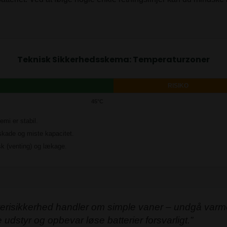
Teknisk Sikkerhedsskema: Temperaturzoner
RISIKO
45°C
emi er stabil.
skade og miste kapacitet.
sk (venting) og lækage.
terisikkerhed handler om simple vaner – undgå varm
e udstyr og opbevar løse batterier forsvarligt.”