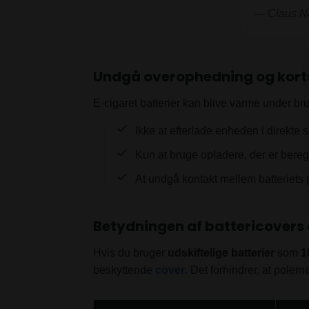
— Claus N
Undgå overophedning og kort
E-cigaret batterier kan blive varme under bru
Ikke at efterlade enheden i direkte so
Kun at bruge opladere, der er beregne
At undgå kontakt mellem batteriets
Betydningen af battericovers
Hvis du bruger
udskiftelige batterier
som
1
beskyttende
cover
. Det forhindrer, at pole