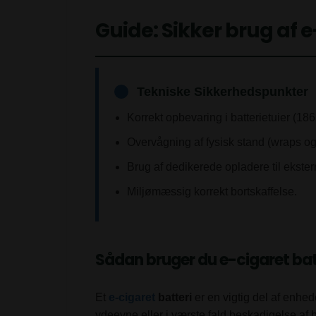
Guide: Sikker brug af e
Tekniske Sikkerhedspunkter
Korrekt opbevaring i batterietuier (18
Overvågning af fysisk stand (wraps og
Brug af dedikerede opladere til ekstern
Miljømæssig korrekt bortskaffelse.
Sådan bruger du e-cigaret batt
Et
e-cigaret
batteri
er en vigtig del af enhed
ydeevne eller i værste fald beskadigelse af b