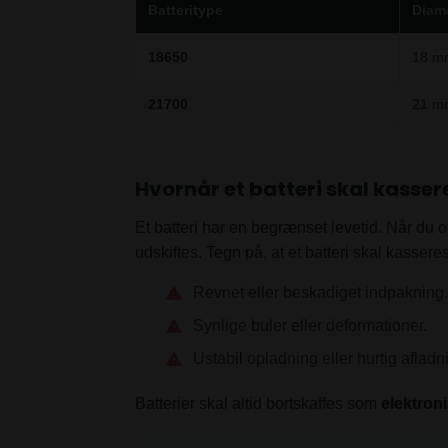
Batteritype
Diam
18650
18 m
21700
21 m
Hvornår et batteri skal kasser
Et batteri har en begrænset levetid. Når du op
udskiftes. Tegn på, at et batteri skal kasseres
Revnet eller beskadiget indpakning.
Synlige buler eller deformationer.
Ustabil opladning eller hurtig afladn
Batterier skal altid bortskaffes som
elektroni