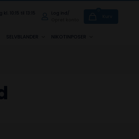
0
. 10:15 til 13:15
Log ind/
Kurv
Opret konto
SELVBLANDER
NIKOTINPOSER
d