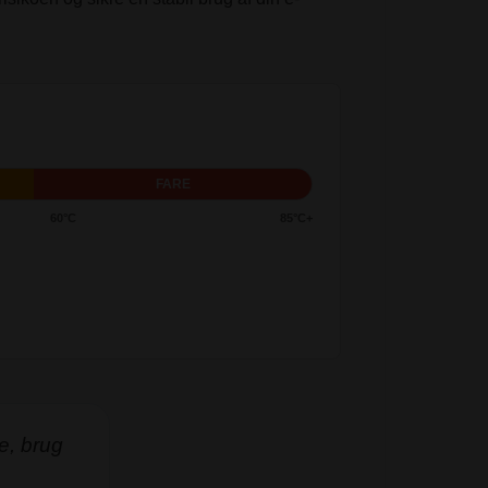
FARE
60°C
85°C+
e, brug