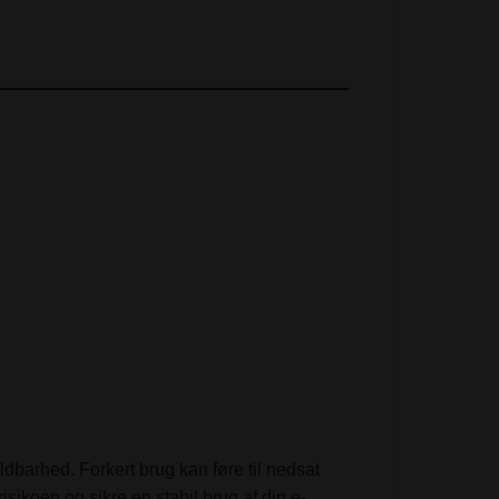
dbarhed. Forkert brug kan føre til nedsat
isikoen og sikre en stabil brug af din e-