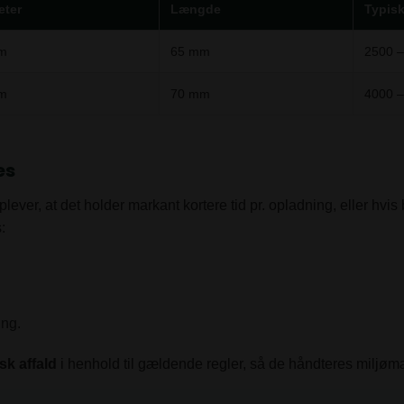
eter
Længde
Typisk
m
65 mm
2500 
m
70 mm
4000 
es
lever, at det holder markant kortere tid pr. opladning, eller hvis 
:
ing.
sk affald
i henhold til gældende regler, så de håndteres miljømæ