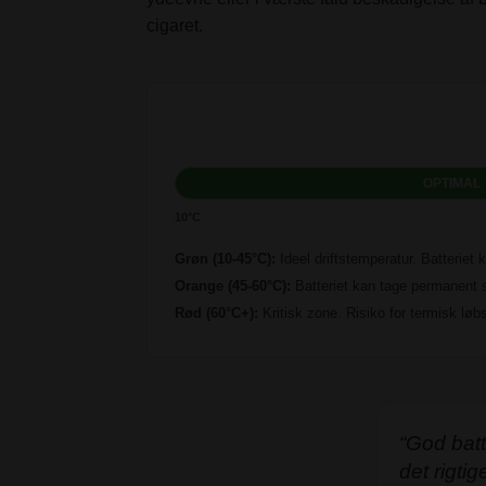
cigaret.
OPTIMAL
10°C
Grøn (10-45°C):
Ideel driftstemperatur. Batteriet k
Orange (45-60°C):
Batteriet kan tage permanent 
Rød (60°C+):
Kritisk zone. Risiko for termisk løb
“God bat
det rigtig