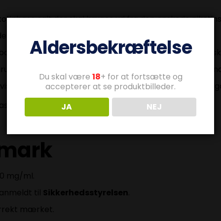
otinbase salt der skal bruges ud fra den ønskede nikotin
aroma og hæld den i flasken.
Aldersbekræftelse
asevæske uden nikotin, indtil flasken er fyldt til den ø
grundigt, så nikotinbase, aroma og base uden nikotin blan
Du skal være
18
+ for at fortsætte og
hvis producenten anbefaler det, og opbevar væsken utilg
accepterer at se produktbilleder.
base salt med vores
nikotinbase salt-beregner
.
JA
NEJ
nmark
20 mg/ml.
anmeldt til
Sikkerhedsstyrelsen
.
rrekt mærket.