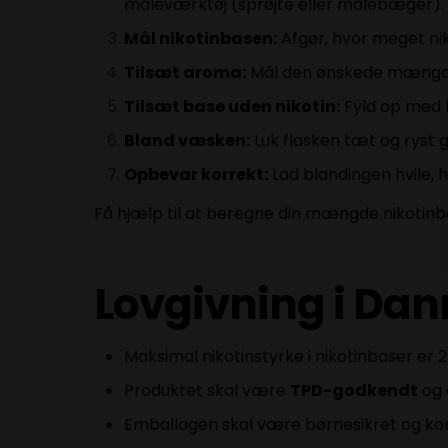
måleværktøj (sprøjte eller målebæger).
Mål nikotinbasen:
Afgør, hvor meget nik
Tilsæt aroma:
Mål den ønskede mængde 
Tilsæt base uden nikotin:
Fyld op med b
Bland væsken:
Luk flasken tæt og ryst 
Opbevar korrekt:
Lad blandingen hvile, 
Få hjælp til at beregne din mængde nikotin
Lovgivning i Da
Maksimal nikotinstyrke i nikotinbaser er 
Produktet skal være
TPD-godkendt
og 
Emballagen skal være børnesikret og ko