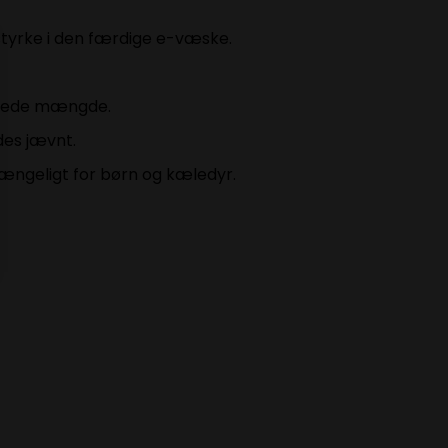
styrke i den færdige e-væske.
nskede mængde.
des jævnt.
ængeligt for børn og kæledyr.