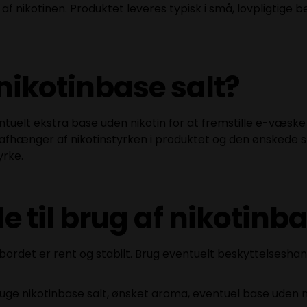
 nikotinen. Produktet leveres typisk i små, lovpligtige 
ikotinbase salt?
tuelt ekstra base uden nikotin for at fremstille e-væske
fhænger af nikotinstyrken i produktet og den ønskede sty
yrke.
e til brug af nikotinba
 bordet er rent og stabilt. Brug eventuelt beskyttelsesha
uge nikotinbase salt, ønsket aroma, eventuel base uden nik