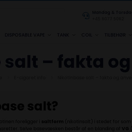
Mandag & Torsdag kl
+45 6077 5062
DISPOSABLE VAPE
TANK
COIL
TILBEHØR
 salt – fakta o
e
E-cigaret info
Nikotinbase salt – fakta og anv
ase salt?
tinen foreligger i
saltform
(nikotinsalt) i stedet for som
igaretter. Selve basevæsken består af en blanding af
VG
(