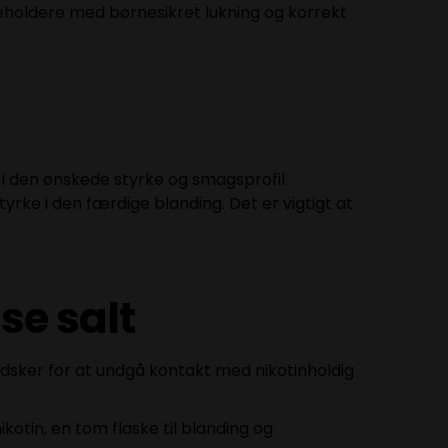
beholdere med børnesikret lukning og korrekt
 i den ønskede styrke og smagsprofil.
rke i den færdige blanding. Det er vigtigt at
se salt
ndsker for at undgå kontakt med nikotinholdig
otin, en tom flaske til blanding og