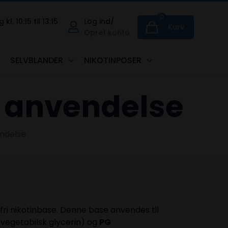
0
. 10:15 til 13:15
Log ind/
Kurv
Opret konto
SELVBLANDER
NIKOTINPOSER
g anvendelse
endelse
 fri nikotinbase. Denne base anvendes til
vegetabilsk glycerin) og
PG