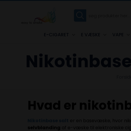
E-CIGARET
E VÆSKE
VAPE
Nikotinbase
Forsid
Hvad er nikotinb
Nikotinbase salt
er en basevæske, hvor niko
selvblanding
af e-væske til elektroniske c