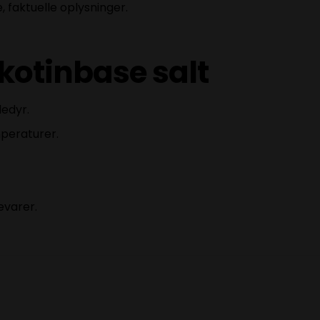
 faktuelle oplysninger.
kotinbase salt
edyr.
mperaturer.
evarer.