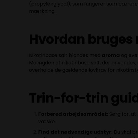
(propylenglycol), som fungerer som bærere af
mærkning.
Hvordan bruges n
Nikotinbase salt blandes med
aroma
og even
Mængden af nikotinbase salt, der anvendes, a
overholde de gældende lovkrav for nikotinst
Trin-for-trin guid
Forbered arbejdsområdet:
Sørg for, at
væske.
Find det nødvendige udstyr:
Du skal br