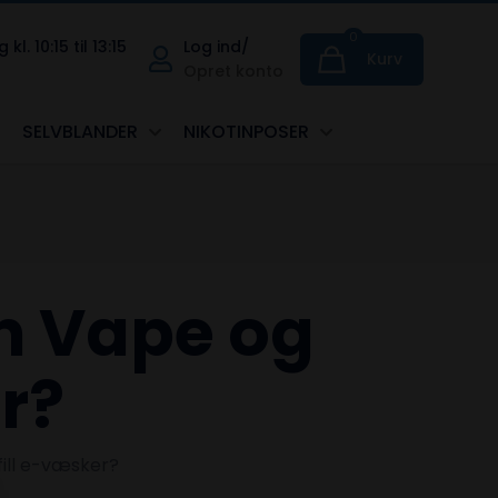
0
. 10:15 til 13:15
Log ind/
Kurv
Opret konto
SELVBLANDER
NIKOTINPOSER
n Vape og
r?
ill e-væsker?