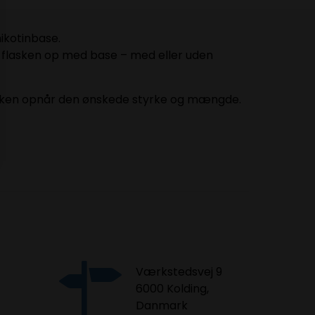
ikotinbase.
r flasken op med base – med eller uden
lasken opnår den ønskede styrke og mængde.
Værkstedsvej 9
6000 Kolding,
Danmark