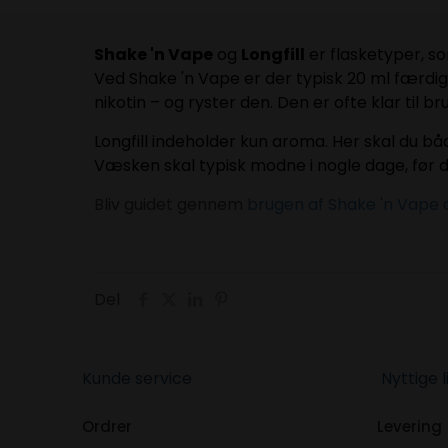
Shake 'n Vape
og
Longfill
er flasketyper, s
Ved Shake 'n Vape er der typisk 20 ml færdig
nikotin – og ryster den. Den er ofte klar til
Longfill indeholder kun aroma. Her skal du 
Væsken skal typisk modne i nogle dage, før d
Bliv guidet gennem
brugen af Shake 'n Vape o
Del
Kunde service
Nyttige l
Ordrer
Levering