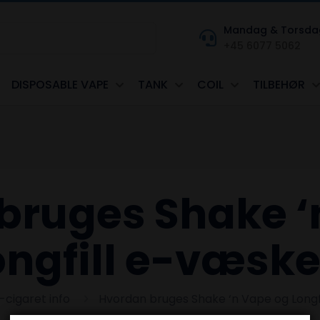
Mandag & Torsdag kl
+45 6077 5062
DISPOSABLE VAPE
TANK
COIL
TILBEHØR
bruges Shake ‘
ongfill e-væske
-cigaret info
Hvordan bruges Shake ‘n Vape og Longf