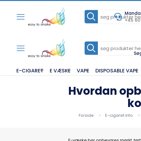
Mandag 
+45 60
Sø
E-CIGARET
E VÆSKE
VAPE
DISPOSABLE VAPE
Hvordan op
ko
Forside
E-cigaret info
E-væske bør opbevares mørkt, tørt 