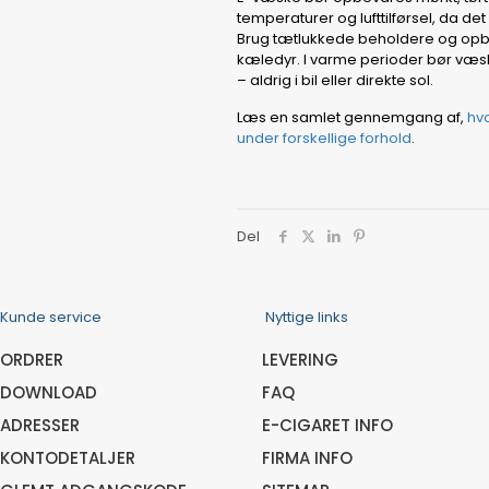
temperaturer og lufttilførsel, da de
Brug tætlukkede beholdere og opb
kæledyr. I varme perioder bør væsk
– aldrig i bil eller direkte sol.
Læs en samlet gennemgang af,
hv
under forskellige forhold
.
Del
Kunde service
Nyttige links
ORDRER
LEVERING
DOWNLOAD
FAQ
ADRESSER
E-CIGARET INFO
KONTODETALJER
FIRMA INFO