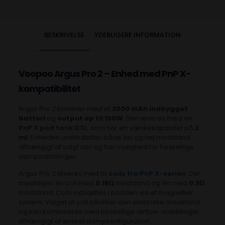
BESKRIVELSE
YDERLIGERE INFORMATION
Voopoo Argus Pro 2 – Enhed med PnP X-
kompatibilitet
Argus Pro 2 kommer med et
3000 mAh indbygget
batteri
og
output op til 100W
. Den leveres med en
PnP X pod tank DTL
, som har en væskekapacitet på
2
ml
. Enheden understøtter både lav og høj modstand
afhængigt af valgt coil og har mulighed for forskellige
dampindstillinger.
Argus Pro 2 leveres med to
coils fra PnP X-serien
. Der
medfølger én coil med
0.15Ω
modstand og én med
0.3Ω
modstand. Coils indsættes i podden via et magnetisk
system. Valget af coil påvirker den elektriske modstand
og kan kombineres med forskellige airflow-indstillinger,
afhængigt af ønsket dampkonfiguration.