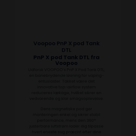
Voopoo PnP X pod Tank
DTL
PnP X pod Tank DTL fra
Voopoo
Udforsk VOOPOO’s PnP X Pod Tank DTL,
en banebrydende løsning for vaping-
entusiaster. Takket være det
innovative top-airflow system
reduceres lækage, hvilket sikrer en
vedvarende og klar smagsoplevelse.
Dens magnetiske pod gør
monteringen enkel og sikrer stabil
performance, mens den 360°
justerbare luftstrøm lader dig tilpasse
hvert eneste sug præcist efter dine