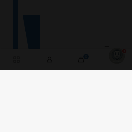
1
0
0
Værkstedsvej 9
6000 Kolding, Danmark