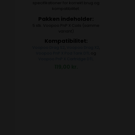
specifikationer for korrekt brug og
kompatibilitet.
Pakken indeholder:
5 stk. Voopoo PnP X Coils (samme
variant)
Kompatibilitet:
Voopoo Drag S2
,
Voopoo Drag X2
,
Voopoo PnP X Pod Tank DTL
og
Voopoo PnP X Cartridge DTL
.
119,00
kr.