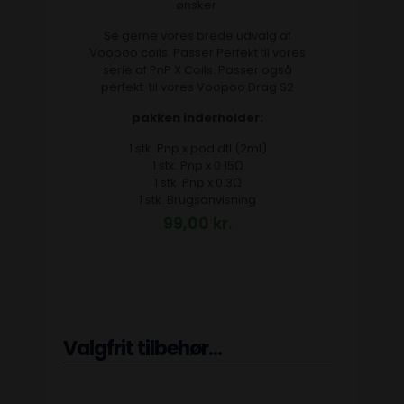
ønsker.
Se gerne vores brede udvalg af
Voopoo coils. Passer Perfekt til vores
serie af PnP X Coils. Passer også
perfekt til vores Voopoo Drag S2
pakken inderholder:
1 stk. Pnp x pod dtl (2ml)
1 stk. Pnp x 0.15Ω
1 stk. Pnp x 0.3Ω
1 stk. Brugsanvisning
99,00
kr.
Valgfrit tilbehør...