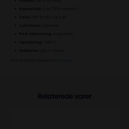
Output:
op til 100 watt
Kapacitet:
2 ml (TPD-version)
Coils:
PnP X 0.15Ω og 0.3Ω
Luftstrøm:
justerbar
Pod-tilslutning:
magnetisk
Opladning:
USB-C
Indikator:
LED, 3-farvet
Find andre produkter fra
Voopoo
.
Relaterede varer