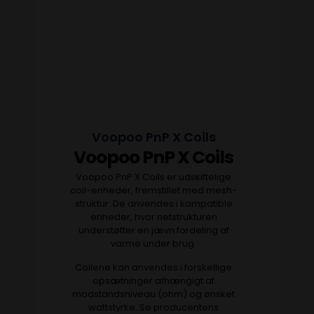
Voopoo PnP X Coils
Voopoo PnP X Coils
Voopoo PnP X Coils er udskiftelige
coil-enheder, fremstillet med mesh-
struktur. De anvendes i kompatible
enheder, hvor netstrukturen
understøtter en jævn fordeling af
varme under brug.
Coilene kan anvendes i forskellige
opsætninger afhængigt af
modstandsniveau (ohm) og ønsket
wattstyrke. Se producentens