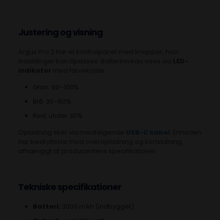
Justering og visning
Argus Pro 2 har et kontrolpanel med knapper, hvor
indstillinger kan tilpasses. Batteriniveau vises via
LED-
indikator
med farvekoder:
Grøn: 60–100%
Blå: 30–60%
Rød: under 30%
Opladning sker via medfølgende
USB-C kabel
. Enheden
har beskyttelse mod overopladning og kortslutning,
afhængigt af producentens specifikationer.
Tekniske specifikationer
Batteri:
3000 mAh (indbygget)