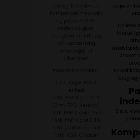
alsidig. Enheden er
en jævn fo
kompatibel med coils
und
og pods i PnP X-
Coilene 
serien og giver
forskelli
mulighed for MTL og
afh
DTL opsætning
modstands
afhængigt af
ønsket w
tilbehøret.
pro
Pakken indeholder:
specifikat
brug og k
1 stk. Argus Pro 2
P
enhed
1 stk. PnP X pod DTL
inde
(2 ml, TPD-version)
5 stk. Voo
1 stk. PnP X coil 0.15Ω
(samm
1 stk. PnP X coil 0.3Ω
1 stk. platform card
Kompat
1 stk. USB-C kabel