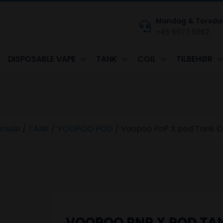
Mandag & Torsdag kl
+45 6077 5062
DISPOSABLE VAPE
TANK
COIL
TILBEHØR
orside
/
TANK
/
VOOPOO POD
/
Voopoo PnP X pod Tank D
VOOPOO PNP X POD TA