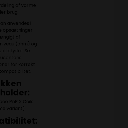
rdeling af varme
er brug.
kan anvendes i
ge opsætninger
ængigt af
niveau (ohm) og
attstyrke. Se
ducentens
ioner for korrekt
ompatibilitet.
akken
holder:
poo PnP X Coils
e variant)
ibilitet: