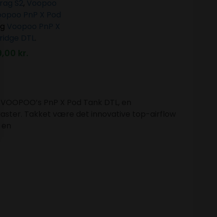
rag S2
,
Voopoo
opoo PnP X Pod
og
Voopoo PnP X
ridge DTL
.
9,00
kr.
 VOOPOO’s PnP X Pod Tank DTL, en
aster. Takket være det innovative top-airflow
 en