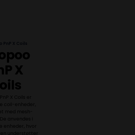
 PnP X Coils
opoo
nP X
oils
nP X Coils er
ge coil-enheder,
let med mesh-
 De anvendes i
e enheder, hvor
ren understøtter