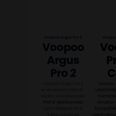
Voopoo Argus Pro 2
Voopoo
Voopoo
Vo
Argus
P
Pro 2
C
Voopoo Argus Pro 2
Voopoo P
er en enhed i ARGUS-
udskifteli
serien, som anvender
fremstil
PnP X-platformen
struktur.
og er designet til at
kompatibl
være robust og
netstruktu