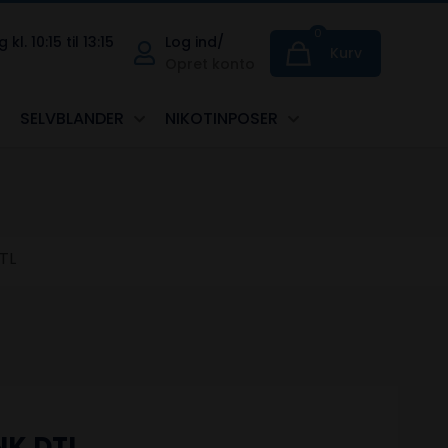
0
. 10:15 til 13:15
Log ind/
Kurv
Opret konto
SELVBLANDER
NIKOTINPOSER
TL
NK DTL