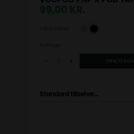
99,00
KR.
VÆLG FARVE
11 på lager
Tilføj til kur
Standard tilbehør...