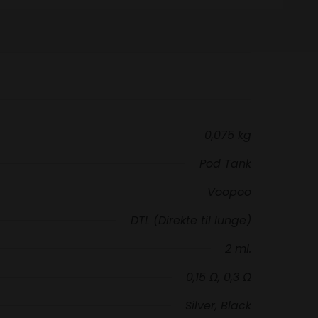
0,075 kg
Pod Tank
Voopoo
DTL (Direkte til lunge)
2 ml.
0,15 Ω, 0,3 Ω
Silver, Black