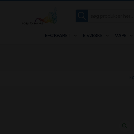
E-CIGARET
E VÆSKE
VAPE
F