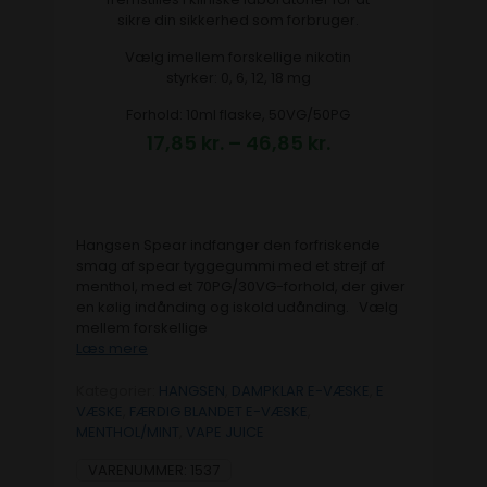
sikre din sikkerhed som forbruger.
Vælg imellem forskellige nikotin
styrker: 0, 6, 12, 18 mg
Forhold: 10ml flaske, 50VG/50PG
17,85
kr.
–
46,85
kr.
Hangsen Spear indfanger den forfriskende
smag af spear tyggegummi med et strejf af
menthol, med et 70PG/30VG-forhold, der giver
en kølig indånding og iskold udånding. Vælg
mellem forskellige
Læs mere
Kategorier:
HANGSEN
,
DAMPKLAR E-VÆSKE
,
E
VÆSKE
,
FÆRDIG BLANDET E-VÆSKE
,
MENTHOL/MINT
,
VAPE JUICE
VARENUMMER:
1537