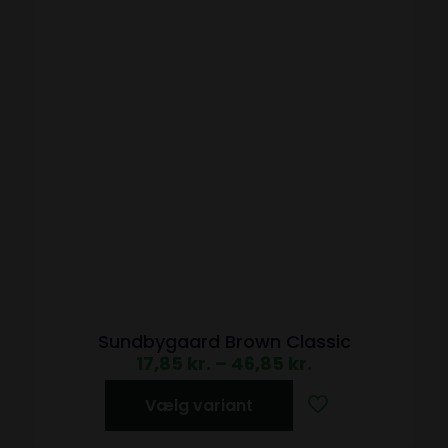
Sundbygaard Brown Classic
17,85
kr.
–
46,85
kr.
Vælg variant