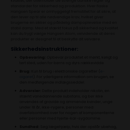
kvalitet, der overholder de strenge danske regler og
standarder for sikkerhed og produktion. Hver flaske
Hangsen Spear er omhyggeligt fremstillet for at sikre, at
den lever op til alle nødvendige krav, hvilket giver
brugerne en sikker og pålidelig dampoplevelse med en
stabil damp. Med et stærkt fokus på sikkerhed og kvalitet
kan du trygt vælge Hangsen Atom, velvidende at deres
produkter er designet til at beskytte dit velvære.
Sikkerhedsinstruktioner:
Opbevaring:
Opbevar produktet et mørkt, køligt og
tørt sted, uden for børns og dyrs rækkevidde.
Brug:
Kun til brug i elektroniske cigaretter (
e-
cigaret
). For yderligere information om brugen, se
den medfølgende indlægsseddel.
Advarsler:
Dette produkt indeholder nikotin, en
stærkt vanedannende substans, og bør ikke
anvendes af gravide og ammende kvinder, unge
under 18 år, ikke-rygere, personer med
overfølsomhed over for nogen af komponenterne
eller personer med hjerte-kar-sygdomme.
Sundhed:
Søg lægehjælp, hvis der opstår ubehag,