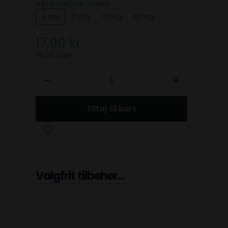
VÆLG NIKOTIN STYRKE
0 mg
6 mg
12 mg
18 mg
17,00
kr.
88 på lager
Tilføj til kurv
Valgfrit tilbehør...