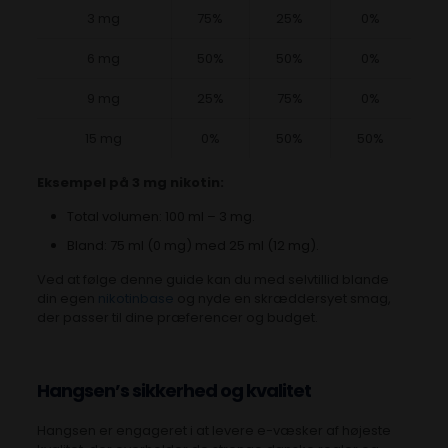
3 mg
75%
25%
0%
6 mg
50%
50%
0%
9 mg
25%
75%
0%
15 mg
0%
50%
50%
Eksempel på 3 mg nikotin:
Total volumen: 100 ml – 3 mg.
Bland: 75 ml (0 mg) med 25 ml (12 mg).
Ved at følge denne guide kan du med selvtillid blande
din egen
nikotinbase
og nyde en skræddersyet smag,
der passer til dine præferencer og budget.
Hangsen’s sikkerhed og kvalitet
Hangsen er engageret i at levere e-væsker af højeste