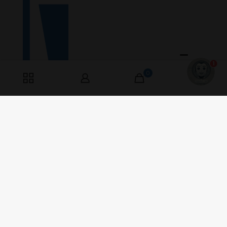
1
0
0
Værkstedsvej 9
6000 Kolding, Danmark