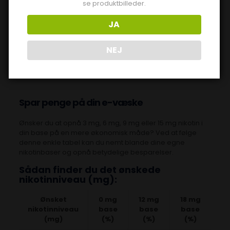
se produktbilleder.
Vælg din nikotinstyrke
JA
Hangsen Spear fås i nikotinstyrker på 0, 6, 12 og 18 mg,
hvilket giver dig mulighed for at tilpasse din oplevelse
efter dine præferencer. Uanset om du er ny til vaping
NEJ
eller en erfaren bruger, tilbyder Hangsen den fleksibilitet,
der gør det muligt at skræddersy din dampoplevelse.
Spar penge på din e-væske
Ønsker du at opnå 3 mg, 6 mg, 9 mg eller 15 mg nikotin i
din base på en mere økonomisk måde? Ved at følge
denne enkle tabel kan du nemt blande dine egne
nikotinbaser og opnå betydelige besparelser.
Sådan finder du det ønskede
nikotinniveau (mg):
Ønsket
0 mg
12 mg
18 mg
nikotinniveau
base
base
base
(mg)
(%)
(%)
(%)