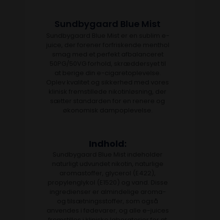
Sundbygaard Blue Mist
Sundbygaard Blue Mist er en sublim e-
juice, der forener forfriskende menthol
smag med et perfekt afbalanceret
50PG/50VG forhold, skræddersyet til
at berige din e-cigaretoplevelse.
Oplev kvalitet og sikkerhed med vores
klinisk fremstillede nikotinløsning, der
sætter standarden for en renere og
økonomisk dampoplevelse.
Indhold:
Sundbygaard Blue Mist indeholder
naturligt udvundet nikotin, naturlige
aromastoffer, glycerol (E422),
propylenglykol (E1520) og vand. Disse
ingredienser er almindelige aroma-
og tilsætningsstoffer, som også
anvendes i fødevarer, og alle e-juices
fremstilles i kliniske laboratorier for at