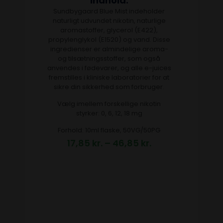
Indhold:
Sundbygaard Blue Mist indeholder
naturligt udvundet nikotin, naturlige
aromastoffer, glycerol (E422),
propylenglykol (E1520) og vand. Disse
ingredienser er almindelige aroma-
og tilsætningsstoffer, som også
anvendes i fødevarer, og alle e-juices
fremstilles i kliniske laboratorier for at
sikre din sikkerhed som forbruger.
Vælg imellem forskellige nikotin
styrker: 0, 6, 12, 18 mg
Forhold: 10ml flaske, 50VG/50PG
17,85
kr.
–
46,85
kr.