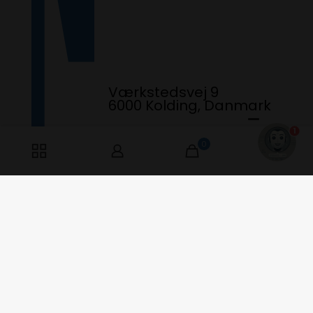
Værkstedsvej 9
6000 Kolding, Danmark
1
0
0