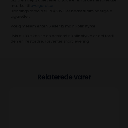
og få en dejlig oplevelse. E-juice er en af de mest kendte
mærker til
e-cigaretter
.
Blandings forhold 50PG/50VG er bedst til almindelige e-
cigaretter.
Vælg mellem enten 6 eller 12 mg nikotinstyrke.
Hvis du ikke kan se en bestemt nikotin styrke er det fordi
den er i restordre. Forventer snart levering
Relaterede varer