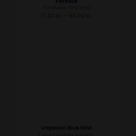
Forhold
10 ml flaske, 70PG/30VG
17,00
kr.
–
48,00
kr.
Vapeson Blue Mist
E-juice fra danske Vapeson.