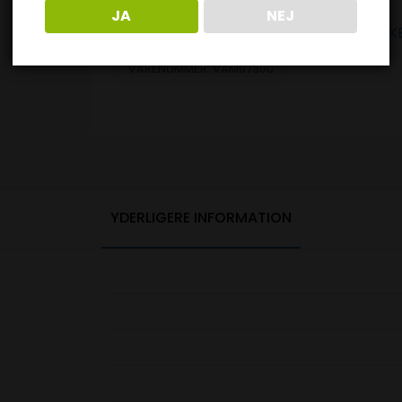
JA
NEJ
Kategorier:
Vampire Vape Longfill
,
SHAKE
VARENUMMER:
VAM07300
YDERLIGERE INFORMATION