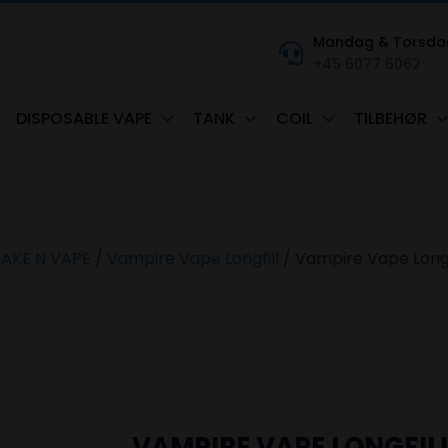
Mandag & Torsdag kl
+45 6077 5062
DISPOSABLE VAPE
TANK
COIL
TILBEHØR
AKE N VAPE
/
Vampire Vape Longfill
/
Vampire Vape Longfi
VAMPIRE VAPE LONGFILL