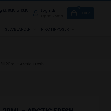
0
. 10:15 til 13:15
Log ind/
Kurv
Opret konto
SELVBLANDER
NIKOTINPOSER
ll 20ml – Arctic Fresh
 20ML – ARCTIC FRESH