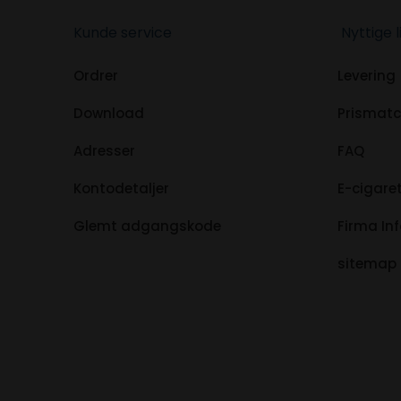
Kunde service
Nyttige l
Ordrer
Levering
Download
Prismat
Adresser
FAQ
Kontodetaljer
E-cigaret
Glemt adgangskode
Firma In
sitemap