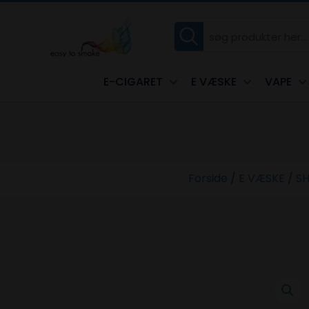
E-CIGARET
E VÆSKE
VAPE
Forside
/
E VÆSKE
/
SH