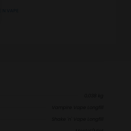
 N VAPE
0,038 kg
Vampire Vape Longfill
Shake 'n' Vape Longfill
Mentol/Mint