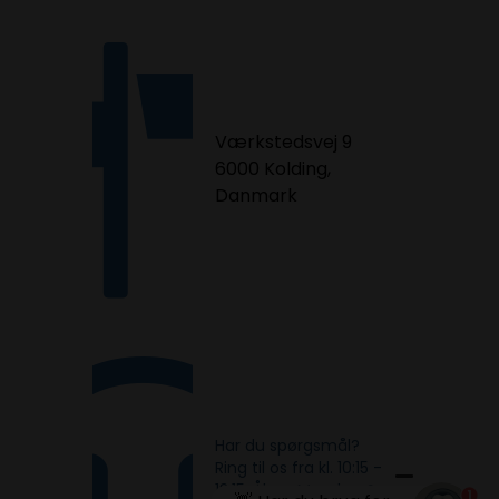
Værkstedsvej 9
6000 Kolding,
Danmark
Har du spørgsmål?
Ring til os fra kl. 10:15 -
13:15. Åben Mandag &
1