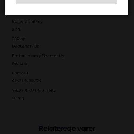
Velegnet til Ny
Begynderen, Erfaren, Øvet
Indhold (ml) ny
2 ml.
TPD ny
Godkendt i DK
Batteri Intern / Eksternt Ny
Eksternt
Barcode
6942344004174
VÆLG NIKOTIN STYRKE
20 mg
Relaterede varer