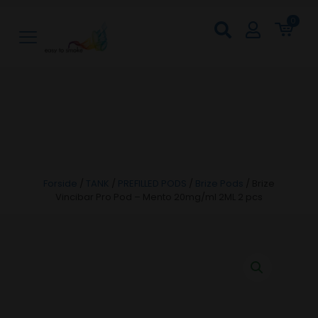
0
Forside
/
TANK
/
PREFILLED PODS
/
Brize Pods
/
Brize
Vincibar Pro Pod – Mento 20mg/ml 2ML 2 pcs