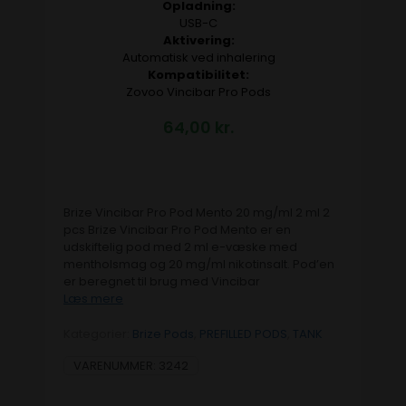
Opladning:
USB-C
Aktivering:
Automatisk ved inhalering
Kompatibilitet:
Zovoo Vincibar Pro Pods
64,00
kr.
Brize Vincibar Pro Pod Mento 20 mg/ml 2 ml 2
pcs Brize Vincibar Pro Pod Mento er en
udskiftelig pod med 2 ml e-væske med
mentholsmag og 20 mg/ml nikotinsalt. Pod’en
er beregnet til brug med Vincibar
Læs mere
Kategorier:
Brize Pods
,
PREFILLED PODS
,
TANK
VARENUMMER:
3242