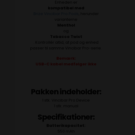
Enheden er
kompatibel med
Brize Vincibar Pro Pods
, herunder
varianterne
Menthol
og
Tobacco Twist
. Kontrollér altid, at pod og enhed
passer til samme Vincibar Pro-serie.
Bemærk:
USB-C kabel medfølger ikke
.
Pakken indeholder:
1 stk. Vincibar Pro Device
1 stk. manual
Specifikationer:
Batterikapacitet:
550 mAh