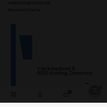
HANDELSESBETINGELSER
PRIVATLIVSPOLITIK
Værkstedsvej 9
6000 Kolding, Danmark
1
0
0