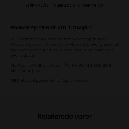
BESKRIVELSE
YDERLIGERE INFORMATION
PockeX Pyrex Glas 2 ml fra Aspire
Du udskifter nemt glasset ved at skrue toppen af din
PockeX (ligesom hvis du skulle fylde den), hiver glasset af
(pas på fingrene pga. evt. glasstumper), og trykker det
nye nedover.
METALLET OMKRING GLASSET FÅS I FARVERNE Rose, gold,
Stål, Sort og Hvid
OBS:
Glasset passer kun til Aspire PockeX.
Relaterede varer