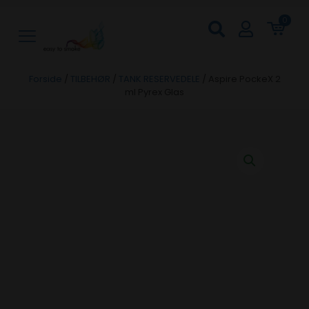
0
Forside
/
TILBEHØR
/
TANK RESERVEDELE
/
Aspire PockeX 2
ml Pyrex Glas