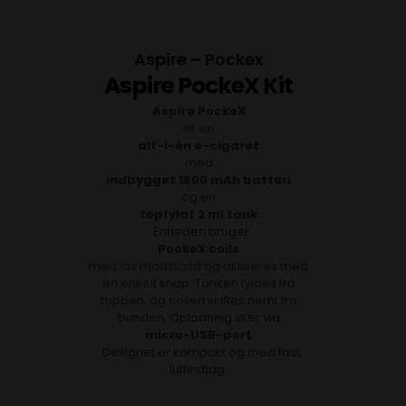
Aspire – Pockex
Aspire PockeX Kit
Aspire PockeX
er en
alt-i-én e-cigaret
med
indbygget 1500 mAh batteri
og en
topfyldt 2 ml tank
. Enheden bruger
PockeX coils
med lav modstand og aktiveres med
én enkelt knap. Tanken fyldes fra
toppen, og coilen skiftes nemt fra
bunden. Opladning sker via
micro-USB-port
. Designet er kompakt og med fast
luftindtag.