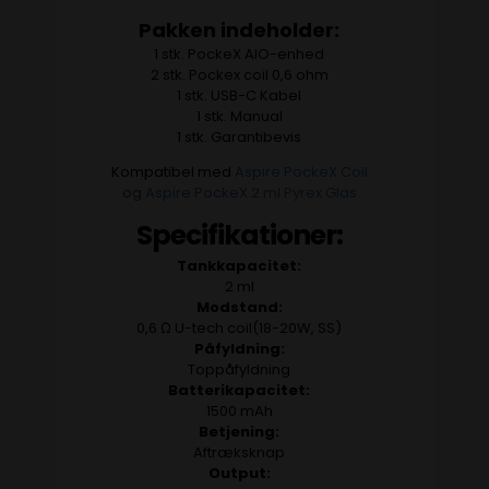
Pakken indeholder:
1 stk. PockeX AIO-enhed
2 stk. Pockex coil 0,6 ohm
1 stk. USB-C Kabel
1 stk. Manual
1 stk. Garantibevis
Kompatibel med
Aspire PockeX Coil
og
Aspire PockeX 2 ml Pyrex Glas
Specifikationer:
Tankkapacitet:
2 ml
Modstand:
0,6 Ω U-tech coil(18-20W, SS)
Påfyldning:
Toppåfyldning
Batterikapacitet:
1500 mAh
Betjening:
Aftræksknap
Output: