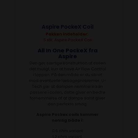
Aspire PockeX Coil
Pakken indeholder:
5 stk. Aspire PockeX Coil
All In One PockeX fra
Aspire
Den gør særlige konstruktion af coilen
det muligt, kun at have Air Flow Control
i toppen. På den måde er du sikret
mod eventuelle lækageproblemer. U-
Tech gør at dampen nemmere kan
passere i coilen, dette giver en bedre
fornemmelse af at dampe samt giver
den perfekte smag.
Aspire Pockex coils kommer
nemlig både i:
0.6 ohm variant
1.2 ohm variant.