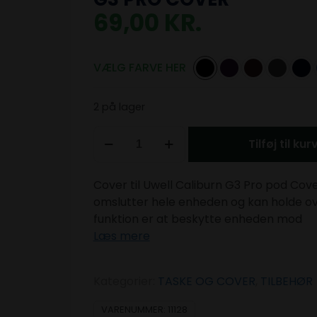
69,00
KR.
VÆLG FARVE HER
2 på lager
Tilføj til kur
Cover til Uwell Caliburn G3 Pro pod Cove
omslutter hele enheden og kan holde over
funktion er at beskytte enheden mod
Læs mere
Kategorier:
TASKE OG COVER
,
TILBEHØR
VARENUMMER:
11128