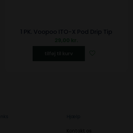
1 PK. Voopoo ITO-X Pod Drip Tip
29,00
kr.
tilføj til kurv
inks
Hjælp
Kontakt os