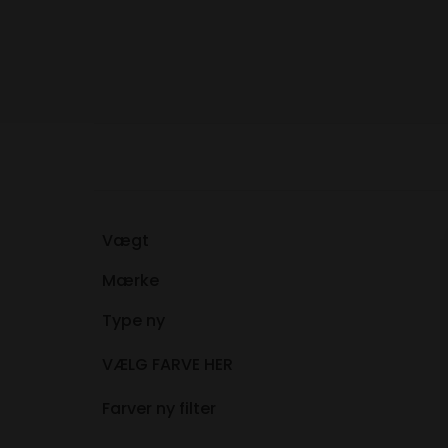
Vægt
Mærke
Type ny
VÆLG FARVE HER
Farver ny filter