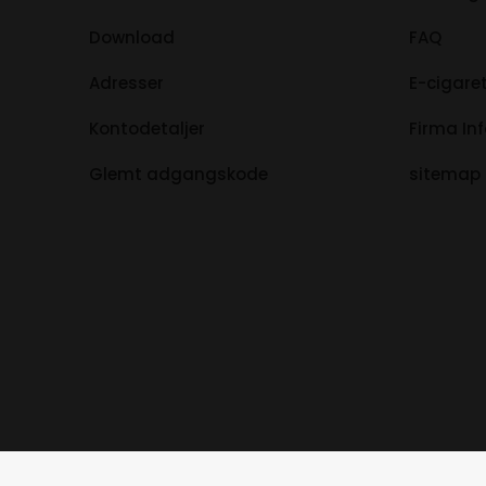
Download
FAQ
Adresser
E-cigaret
Kontodetaljer
Firma In
Glemt adgangskode
sitemap