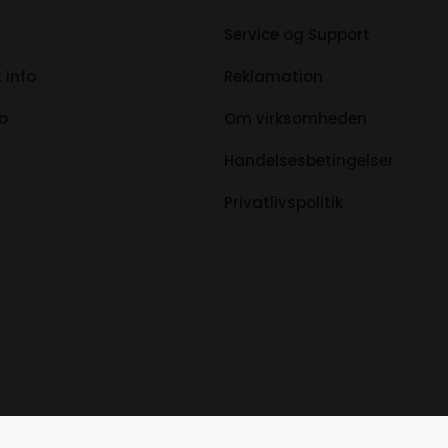
Service og Support
 info
Reklamation
fo
Om virksomheden
Handelsesbetingelser
Privatlivspolitik