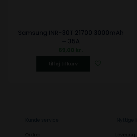
Samsung INR-30T 21700 3000mAh
– 35A
69,00
kr.
tilføj til kurv
Kunde service
Nyttige l
Ordrer
Levering