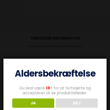
YDERLIGERE INFORMATION
Aldersbekræftelse
Black, Black Purple,
Du skal være
18
+ for at fortsætte og
accepterer at se produktbilleder.
JA
NEJ