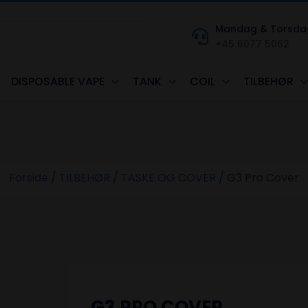
Mandag & Torsdag kl
+45 6077 5062
DISPOSABLE VAPE
TANK
COIL
TILBEHØR
Forside
/
TILBEHØR
/
TASKE OG COVER
/
G3 Pro Cover
G3 PRO COVER