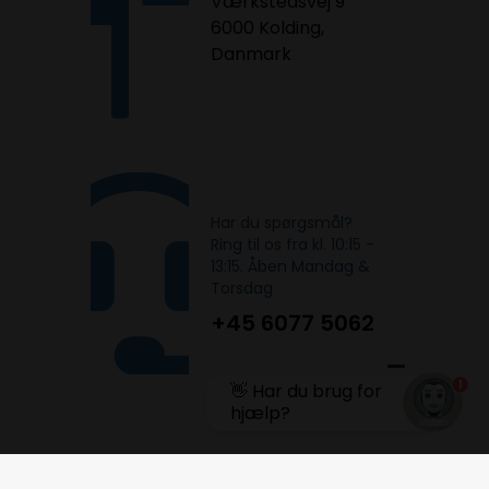
Værkstedsvej 9
6000 Kolding,
Danmark
Har du spørgsmål?
Ring til os fra kl. 10:15 -
13:15. Åben Mandag &
Torsdag
+45 6077 5062
1
👋 Har du brug for
hjælp?