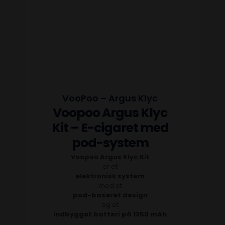
VooPoo – Argus Klyc
Voopoo Argus Klyc
Kit – E-cigaret med
pod-system
Voopoo Argus Klyc Kit
er et
elektronisk system
med et
pod-baseret design
og et
indbygget batteri på 1350 mAh
.