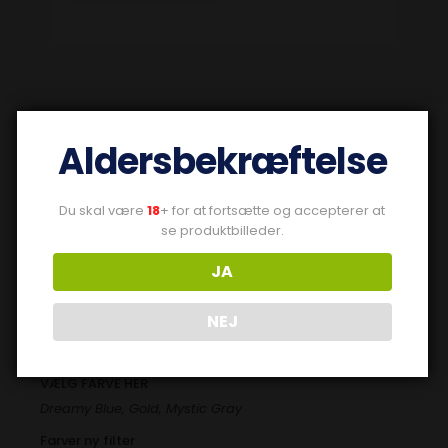
YDERLIGERE INFORMATION
Aldersbekræftelse
Du skal være
18
+ for at fortsætte og accepterer at
Vægt
se produktbilleder.
0,018 kg
Mærke
JA
Voopoo
NEJ
Type ny
Cover
VÆLG FARVE HER
Dreamy Blue, Gold, Mystic Gray
Farver ny filter