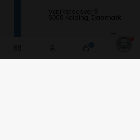
Værkstedsvej 9
6000 Kolding, Danmark
1
0
0