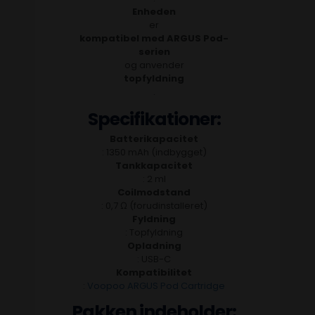
Enheden
er
kompatibel med ARGUS Pod-
serien
og anvender
topfyldning
.
Specifikationer:
Batterikapacitet
: 1350 mAh (indbygget)
Tankkapacitet
: 2 ml
Coilmodstand
: 0,7 Ω (forudinstalleret)
Fyldning
: Topfyldning
Opladning
: USB-C
Kompatibilitet
:
Voopoo ARGUS Pod Cartridge
Pakken indeholder: