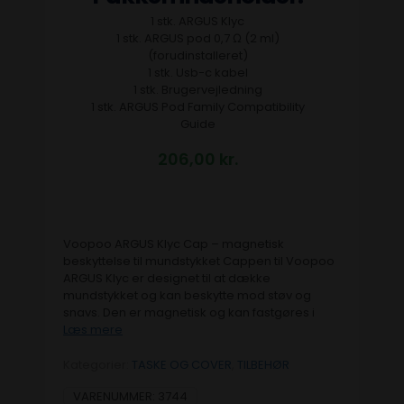
1 stk. ARGUS Klyc
1 stk. ARGUS pod 0,7 Ω (2 ml)
(forudinstalleret)
1 stk. Usb-c kabel
1 stk. Brugervejledning
1 stk. ARGUS Pod Family Compatibility
Guide
206,00
kr.
Voopoo ARGUS Klyc Cap – magnetisk
beskyttelse til mundstykket Cappen til Voopoo
ARGUS Klyc er designet til at dække
mundstykket og kan beskytte mod støv og
snavs. Den er magnetisk og kan fastgøres i
Læs mere
Kategorier:
TASKE OG COVER
,
TILBEHØR
VARENUMMER:
3744