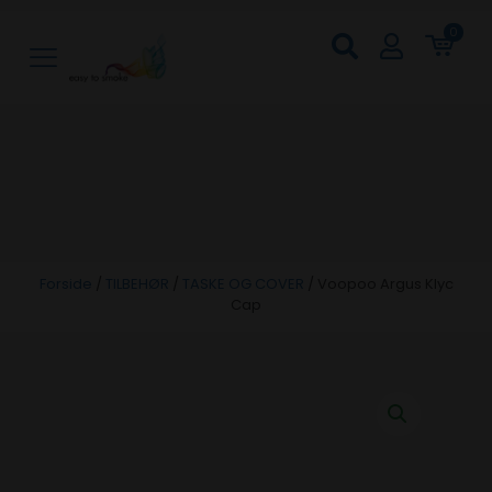
0
Forside
/
TILBEHØR
/
TASKE OG COVER
/
Voopoo Argus Klyc
Cap