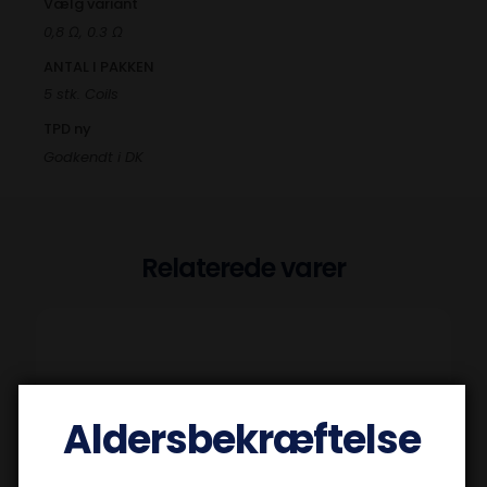
Vælg variant
0,8 Ω, 0.3 Ω
ANTAL I PAKKEN
5 stk. Coils
TPD ny
Godkendt i DK
Relaterede varer
Aldersbekræftelse