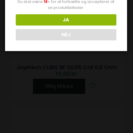
Du skal være
18
+ for at fortsætte og accepterer at
se produktbilleder.
JA
NEJ
Joyetech CUBIS BF SS316 Coil 0.6 Ohm
79,00
kr.
tilføj til kurv