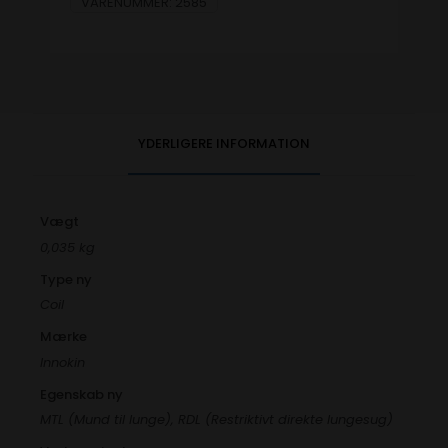
VARENUMMER:
2585
YDERLIGERE INFORMATION
Vægt
0,035 kg
Type ny
Coil
Mærke
Innokin
Egenskab ny
MTL (Mund til lunge), RDL (Restriktivt direkte lungesug)