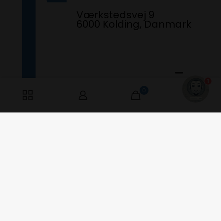
Værkstedsvej 9
6000 Kolding, Danmark
1
0
0
Har du spørgsmål? Ring til os fra kl.
10:15 - 13:15. Åben Mandag &
Torsdag
+45 6077 5062