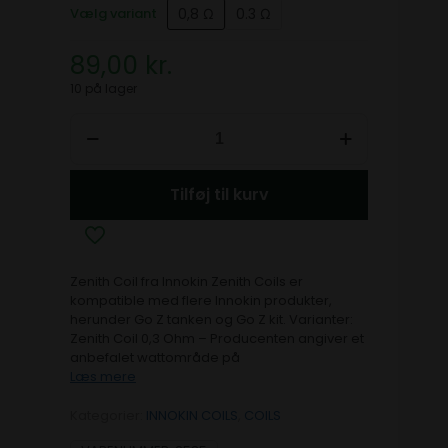
0,8 Ω
0.3 Ω
Vælg variant
89,00
kr.
10 på lager
Tilføj til kurv
Zenith Coil fra Innokin Zenith Coils er
kompatible med flere Innokin produkter,
herunder Go Z tanken og Go Z kit. Varianter:
Zenith Coil 0,3 Ohm – Producenten angiver et
anbefalet wattområde på
Læs mere
Kategorier:
INNOKIN COILS
,
COILS