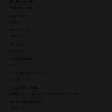
Batteri(er) Ny
Indbygget batteri
Gevind ny
Magnet
Watt (max)
40 Watt
Watt Ny
5-40W
Ohm (max) Ny
0.8 Ω
Tank Størrelse (ml) ny
2,0 ml.
VÆLG FARVE HER
Black, Blue Gradient, Gold Gradient, Silver
Batteri Kapacitet ny
2000 mAh