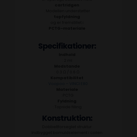
cartridgen
. Modellen understøtter
topfyldning
og er fremstillet i
PCTG-materiale
.
Specifikationer:
Indhold
: 2 ml
Modstande
: 0.3 Ω / 0.6 Ω
Kompatibilitet
:
Voopoo – VINCI E80
Materiale
: PCTG
Fyldning
: Topside filling
Konstruktion:
Dobbeltforseglet struktur
Indbygget bomuldselement i coilen