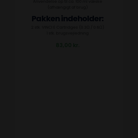
Anvendelse op til ca. 100 ml væske
(afhængigt af brug)
Pakken indeholder:
2 stk. VINCI E Cartridges (0.3Ω / 0.6Ω)
1 stk. brugsvejledning
83,00
kr.