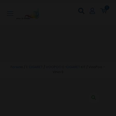
0
Forside
/
E CIGARET
/
VOOPOO E-CIGARET KIT
/
VooPoo –
Vinci S