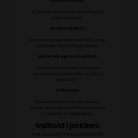
Side-fill design:
E-væske påfyldes via en åbning på
siden af pod’en.
Kompatibilitet:
Pod’en er kompatibel med PnP X coils i
forskellige modstandsniveauer.
Materiale og konstruktion:
Pod’en er fremstillet til brug med
kompatible enheder som VooPoo
Argus E40.
Luftstrøm:
Luftstrøm justeres via den enhed,
pod’en anvendes sammen med, hvis
funktionen er tilgængelig.
Indhold i pakken:
2 stk. Argus PnP X Replacement Pod