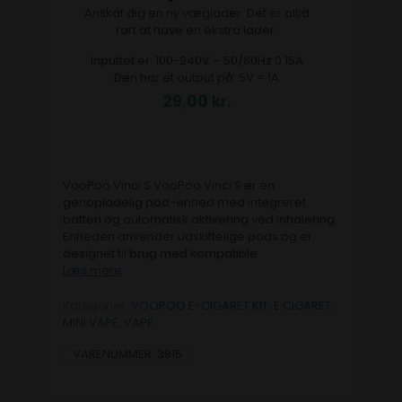
Anskaf dig en ny væglader. Det er altid
rart at have en ekstra lader.
Inputtet er: 100-240V – 50/60Hz 0.15A
Den har et output på: 5V = 1A
29,00
kr.
VooPoo Vinci S VooPoo Vinci S er en
genopladelig pod-enhed med integreret
batteri og automatisk aktivering ved inhalering.
Enheden anvender udskiftelige pods og er
designet til brug med kompatible
Læs mere
Kategorier:
VOOPOO E-CIGARET KIT
,
E CIGARET
,
MINI VAPE
,
VAPE
VARENUMMER:
3815