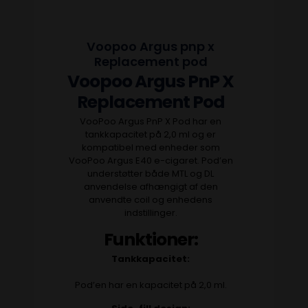
Voopoo Argus pnp x
Replacement pod
Voopoo Argus PnP X
Replacement Pod
VooPoo Argus PnP X Pod har en
tankkapacitet på 2,0 ml og er
kompatibel med enheder som
VooPoo Argus E40 e-cigaret. Pod’en
understøtter både MTL og DL
anvendelse afhængigt af den
anvendte coil og enhedens
indstillinger.
Funktioner:
Tankkapacitet:
Pod’en har en kapacitet på 2,0 ml.