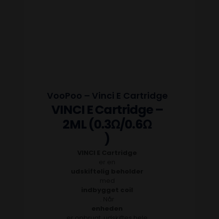
VooPoo – Vinci E Cartridge
VINCI E Cartridge –
2ML (0.3Ω/0.6Ω
)
VINCI E Cartridge
er en
udskiftelig beholder
med
indbygget coil
. Når
enheden
er opbrugt, udskiftes hele