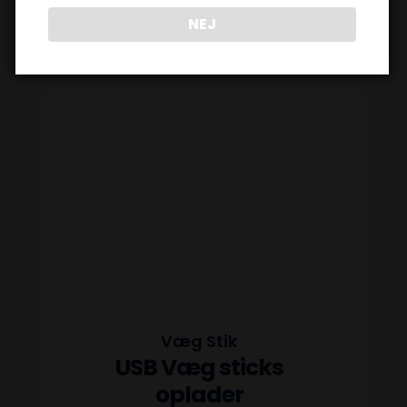
39,00
kr.
NEJ
Væg Stik
USB Væg sticks
oplader