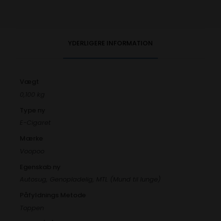
YDERLIGERE INFORMATION
Vægt
0,100 kg
Type ny
E-Cigaret
Mærke
Voopoo
Egenskab ny
Autosug, Genopladelig, MTL (Mund til lunge)
Påfyldnings Metode
Toppen